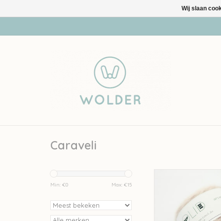
Wij slaan coo
Caraveli
Solid Solid Caravel
Min: €
0
Max: €
15
TOEVOEGEN AAN WI