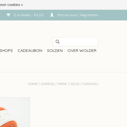
over cookies »
0 Artikelen - €0,00
Mijn account / Registreren
SHOPS
CADEAUBON
SOLDEN
OVER WOLDER
HOME
/
GARENS
/
MERK
/
SOLID
/
CARAVELI
veli - Orange M707
N WINKELWAGEN