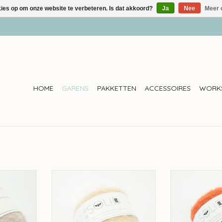
kies op om onze website te verbeteren. Is dat akkoord?
Ja
Nee
Meer 
HOME
GARENS
PAKKETTEN
ACCESSOIRES
WORK
i - Pink
Solid Solid Caraveli - Melon
Solid Solid Cara
NKELWAGEN
TOEVOEGEN AAN WINKELWAGEN
TOEVOEGEN AA