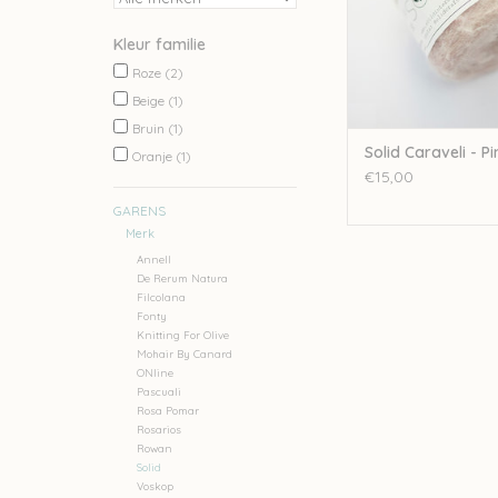
Kleur familie
Roze
(2)
Beige
(1)
Bruin
(1)
Solid Caraveli - Pi
Oranje
(1)
€15,00
GARENS
Merk
Annell
De Rerum Natura
Filcolana
Fonty
Knitting For Olive
Mohair By Canard
ONline
Pascuali
Rosa Pomar
Rosarios
Rowan
Solid
Voskop