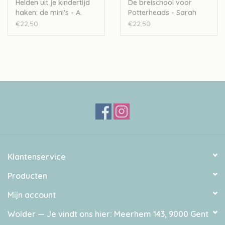
Helden uit je kindertijd
De breischool voor
haken: de mini's - A.
Potterheads - Sarah
Schwarz
Prieur
€22,50
€22,50
Klantenservice
Producten
Mijn account
Wolder — Je vindt ons hier: Meerhem 143, 9000 Gent