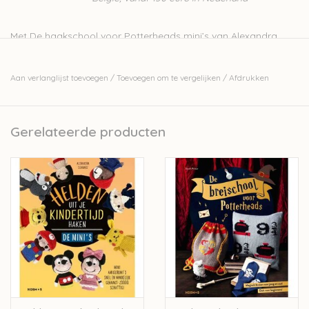
Met
De haakschool voor Potterheads mini’s
van Alexandra
Schwarz heeft u 25 patronen voor heksen, tovenaars en
magische wezens in handen. De amigurimi’s in Zweinstein-stijl
Aan verlanglijst toevoegen
/
Toevoegen om te vergelijken
/
Afdrukken
zijn 10 centimeter groot en daardoor snel en makkelijk te
haken. Dankzij een heldere uitleg mét illustraties van alle
haaktechnieken, is dit boek ook heel geschikt voor beginners.
Gerelateerde producten