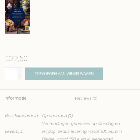
€22,50
+
TOEVOEGEN AAN WINKELWAGEN
-
Informatie
Reviews
(0)
Beschikbaarheid:
Op voorraad
(1)
Verzendingen gebeuren op dinsdag en
Levertijd:
vrijdag. Gratis levering vanaf 100 euro in
België, vanaf 150 euro in Nederland