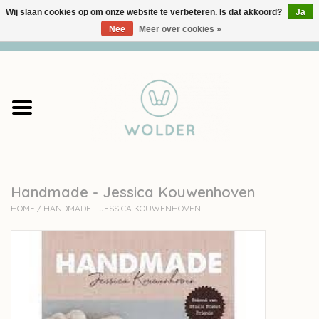
Wij slaan cookies op om onze website te verbeteren. Is dat akkoord?
Ja
Nee
Meer over cookies »
0 Artikelen - €0,00
Home
Garens
Pakketten
Handmade - Jessica Kouwenhoven
Accessoires
HOME
/
HANDMADE - JESSICA KOUWENHOVEN
workshops
Cadeaubon
Solden