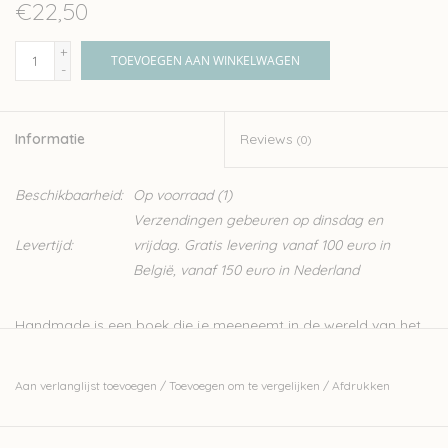
€22,50
+
TOEVOEGEN AAN WINKELWAGEN
-
Informatie
Reviews
(0)
Beschikbaarheid:
Op voorraad
(1)
Verzendingen gebeuren op dinsdag en
Levertijd:
vrijdag. Gratis levering vanaf 100 euro in
België, vanaf 150 euro in Nederland
Handmade is een boek die je meeneemt in de wereld van het
natuurlijk verven van garens, je eigen houten haak- en
breinaalden maken en er prachtige accessoires mee maken.
Aan verlanglijst toevoegen
/
Toevoegen om te vergelijken
/
Afdrukken
Jessica Kouwenhoven, bekend van Studio Forest Friends verft
haar zuiver wollen garens met natuurlijke materialen zoals