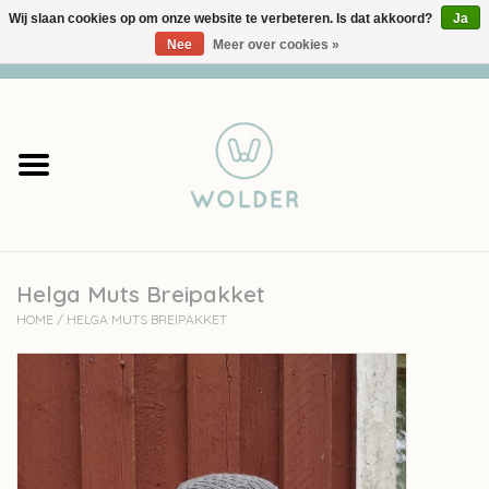
Wij slaan cookies op om onze website te verbeteren. Is dat akkoord?
Ja
Nee
Meer over cookies »
0 Artikelen - €0,00
Home
Garens
Pakketten
Helga Muts Breipakket
Accessoires
HOME
/
HELGA MUTS BREIPAKKET
workshops
Cadeaubon
Solden