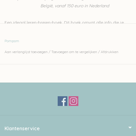
België, vanaf 150 euro in Nederland
Een ideaal leren-breien-boek. Dit boek omvat alle info die je
nodig hebt om aan je eerste breiwerk te beginnen. Bovendien
zijn er 14 mooie patronen in opgenomen, zodat je onmiddellijk
Pompom
met je nieuwe vaardigheden aan de slag kan.
Aan verlanglijst toevoegen
/
Toevoegen om te vergelijken
/
Afdrukken
- Engelstalig
Klantenservice