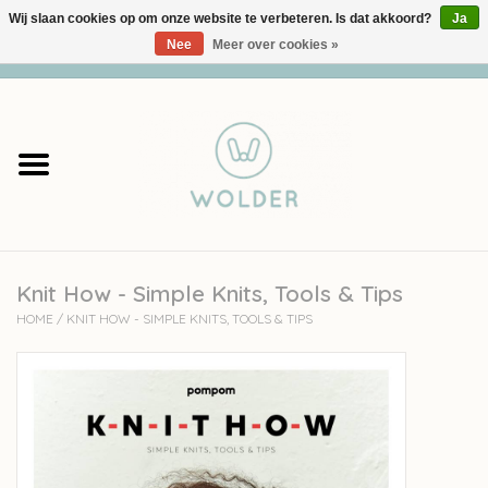
Wij slaan cookies op om onze website te verbeteren. Is dat akkoord?
Ja
Nee
Meer over cookies »
0 Artikelen - €0,00
Home
Garens
Pakketten
Knit How - Simple Knits, Tools & Tips
Accessoires
HOME
/
KNIT HOW - SIMPLE KNITS, TOOLS & TIPS
workshops
Cadeaubon
Solden