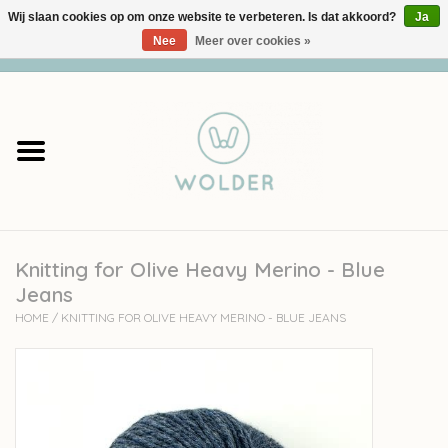
Wij slaan cookies op om onze website te verbeteren. Is dat akkoord?
Ja
Nee
Meer over cookies »
0 Artikelen - €0,00
Home
Garens
Pakketten
Knitting for Olive Heavy Merino - Blue
Accessoires
Jeans
HOME
/
KNITTING FOR OLIVE HEAVY MERINO - BLUE JEANS
workshops
Cadeaubon
Solden