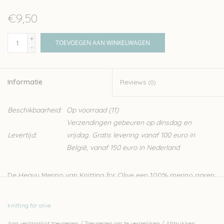
€9,50
+
TOEVOEGEN AAN WINKELWAGEN
-
Informatie
Reviews
(0)
Beschikbaarheid:
Op voorraad
(11)
Verzendingen gebeuren op dinsdag en
Levertijd:
vrijdag. Gratis levering vanaf 100 euro in
België, vanaf 150 euro in Nederland
De Heavy Merino van Knitting for Olive een 100% merino garen.
De wol heeft een mooie natuurlijke structuur, het perfecte
garen voor een warme trui. De wol is afkomstig van schapen
knitting for olive
uit Patagonië en is mulesing vrij. Dit zachte garen wordt
Aan verlanglijst toevoegen
/
Toevoegen om te vergelijken
/
Afdrukken