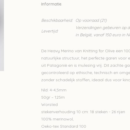
Informatie
Beschikbaarheid:
Op voorraad
(21)
Verzendingen gebeuren op din
Levertijd:
in België, vanaf 150 euro in 
De Heavy Merino van Knitting for Olive een 1
natuurlijke structuur, het perfecte garen voor
uit Patagonië en is mulesing vrij. Dit zachte g
gecontroleerd op ethische, technisch en omge
zonder schadelijk stoffen, ideaal dus voor kin
Nld: 4-4,5mm
50gr – 125m
Worsted
stekenverhouding 10 cm: 18 steken - 26 rijen
100% merinowol,
Oeko-tex Standard 100