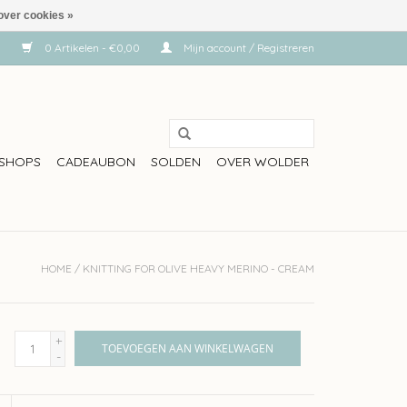
over cookies »
0 Artikelen - €0,00
Mijn account / Registreren
SHOPS
CADEAUBON
SOLDEN
OVER WOLDER
HOME
/
KNITTING FOR OLIVE HEAVY MERINO - CREAM
+
TOEVOEGEN AAN WINKELWAGEN
-