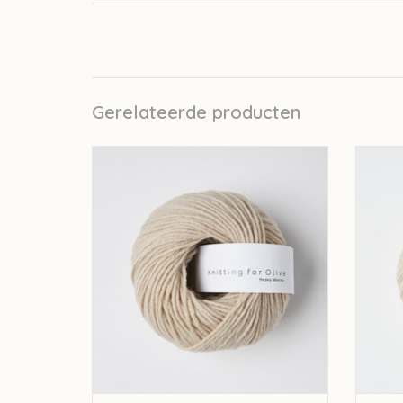
Gerelateerde producten
knitting for olive Knitting for Olive Heavy
knitti
Merino - Powder
TOEVOEGEN AAN WINKELWAGEN
TO