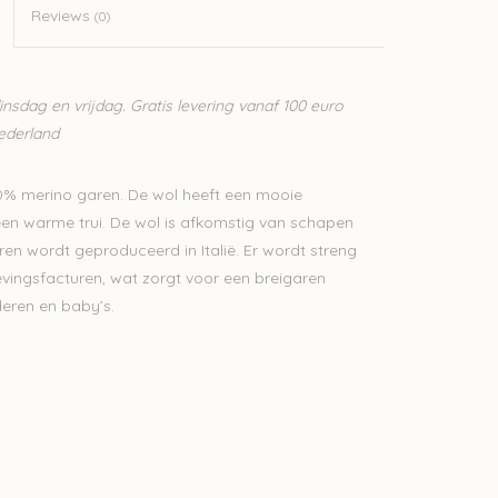
Reviews
(0)
sdag en vrijdag. Gratis levering vanaf 100 euro
Nederland
00% merino garen. De wol heeft een mooie
 een warme trui. De wol is afkomstig van schapen
aren wordt geproduceerd in Italië. Er wordt streng
vingsfacturen, wat zorgt voor een breigaren
deren en baby’s.