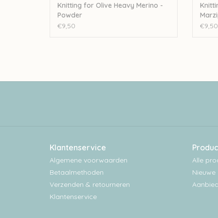
Knitting for Olive Heavy Merino -
Knitt
Powder
Marz
€9,50
€9,50
Klantenservice
Produc
Algemene voorwaarden
Alle pr
Betaalmethoden
Nieuwe 
Verzenden & retourneren
Aanbied
Klantenservice