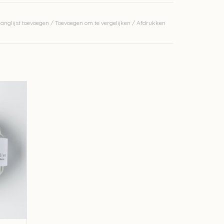
 kleur op foto.
anglijst toevoegen
/
Toevoegen om te vergelijken
/
Afdrukken
e Heavy
GEN