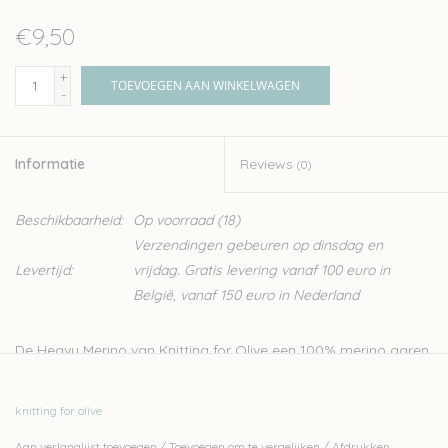
€9,50
+
TOEVOEGEN AAN WINKELWAGEN
-
Informatie
Reviews
(0)
Beschikbaarheid:
Op voorraad
(18)
Verzendingen gebeuren op dinsdag en
Levertijd:
vrijdag. Gratis levering vanaf 100 euro in
België, vanaf 150 euro in Nederland
De Heavy Merino van Knitting for Olive een 100% merino garen.
De wol heeft een mooie natuurlijke structuur, het perfecte
garen voor een warme trui. De wol is afkomstig van schapen
knitting for olive
uit Patagonië en is mulesing vrij. Dit zachte garen wordt
Aan verlanglijst toevoegen
/
Toevoegen om te vergelijken
/
Afdrukken