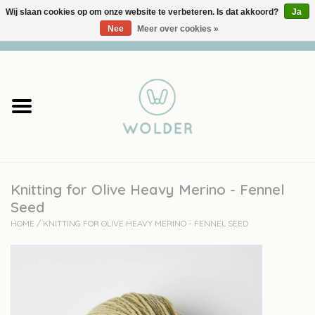
Wij slaan cookies op om onze website te verbeteren. Is dat akkoord?
Ja
Nee
Meer over cookies »
0 Artikelen - €0,00
Home
Garens
Pakketten
Knitting for Olive Heavy Merino - Fennel
Accessoires
Seed
HOME
/
KNITTING FOR OLIVE HEAVY MERINO - FENNEL SEED
workshops
Cadeaubon
Solden