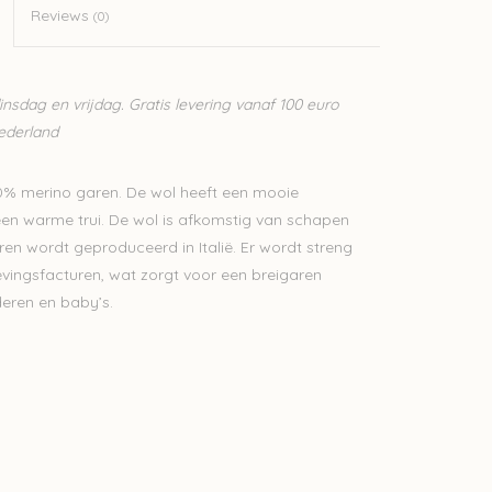
Reviews
(0)
sdag en vrijdag. Gratis levering vanaf 100 euro
Nederland
00% merino garen. De wol heeft een mooie
 een warme trui. De wol is afkomstig van schapen
aren wordt geproduceerd in Italië. Er wordt streng
vingsfacturen, wat zorgt voor een breigaren
deren en baby’s.