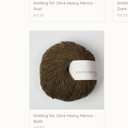
Knitting for Olive Heavy Merino -
Knitt
Rust
Dark
€9,50
€9,50
knitting for olive Knitting for Olive Heavy
Merino - Bark
TOEVOEGEN AAN WINKELWAGEN
Knitting for Olive Heavy Merino -
Bark
€9,50