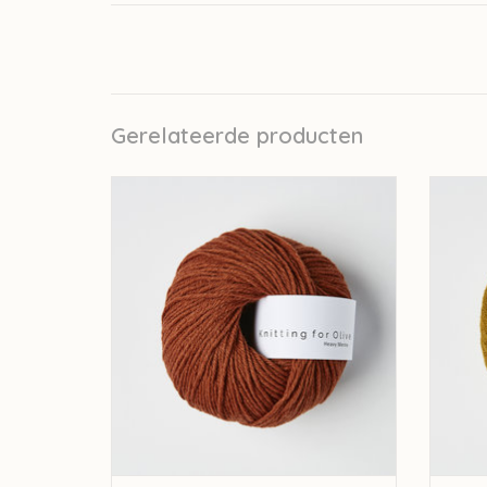
Gerelateerde producten
knitting for olive Knitting for Olive Heavy
knitti
Merino - Rust
TOEVOEGEN AAN WINKELWAGEN
TO