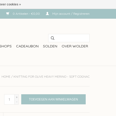
over cookies »
0 Artikelen - €0,00
Mijn account / Registreren
SHOPS
CADEAUBON
SOLDEN
OVER WOLDER
HOME
/
KNITTING FOR OLIVE HEAVY MERINO - SOFT COGNAC
+
TOEVOEGEN AAN WINKELWAGEN
-