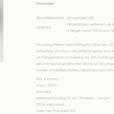
Informatie
Beschikbaarheid:
Op voorraad
(13)
Verzendingen gebeuren op din
Levertijd:
in België, vanaf 150 euro in 
De Heavy Merino van Knitting for Olive een 1
natuurlijke structuur, het perfecte garen voor
uit Patagonië en is mulesing vrij. Dit zachte g
gecontroleerd op ethische, technisch en omge
zonder schadelijk stoffen, ideaal dus voor kin
Nld: 4-4,5mm
50gr – 125m
Worsted
stekenverhouding 10 cm: 18 steken - 26 rijen
100% merinowol,
Oeko-tex Standard 100