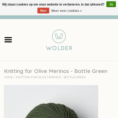
Wij slaan cookies op om onze website te verbeteren. Is dat akkoord?
Ja
Nee
Meer over cookies »
0 Artikelen - €0,00
Home
Garens
Pakketten
Knitting for Olive Merinos - Bottle Green
Accessoires
HOME
/
KNITTING FOR OLIVE MERINOS - BOTTLE GREEN
workshops
Cadeaubon
Solden