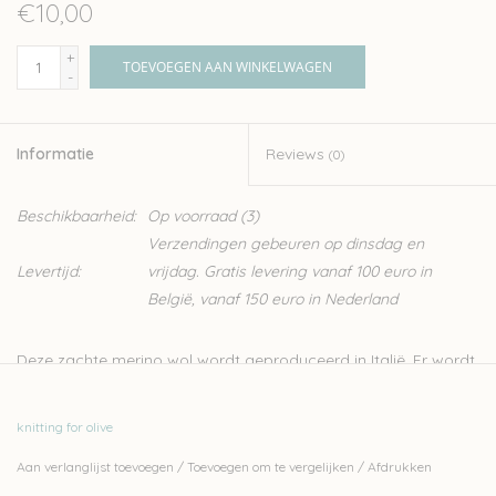
€10,00
+
TOEVOEGEN AAN WINKELWAGEN
-
Informatie
Reviews
(0)
Beschikbaarheid:
Op voorraad
(3)
Verzendingen gebeuren op dinsdag en
Levertijd:
vrijdag. Gratis levering vanaf 100 euro in
België, vanaf 150 euro in Nederland
Deze zachte merino wol wordt geproduceerd in Italië. Er wordt
streng gecontroleerd op ethische, technisch en
omgevingsfactoren, wat resulteert in een garen zonder
knitting for olive
schadelijk stoffen, ideaal dus voor kinderen en baby’s.
Aan verlanglijst toevoegen
/
Toevoegen om te vergelijken
/
Afdrukken
Knitting for Olive is een familiebedrijf, gevestigd in