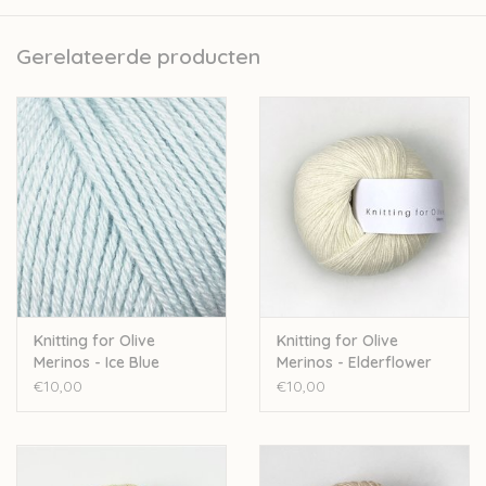
Kopenhagen. Naast de verkoop van wol ontwikkelen zij ook
prachtige patroontjes voor kinderkledij.
Gerelateerde producten
Nld: 3mm
50gr – 250m
Stekenverhouding 10cm: 28st
100% merinowol - Oeko-Tex Standard 100
Handwas
Let op: de kleur op beeld kan afwijken van de werkelijke kleur.
Knitting for Olive
Knitting for Olive
Merinos - Ice Blue
Merinos - Elderflower
€10,00
€10,00