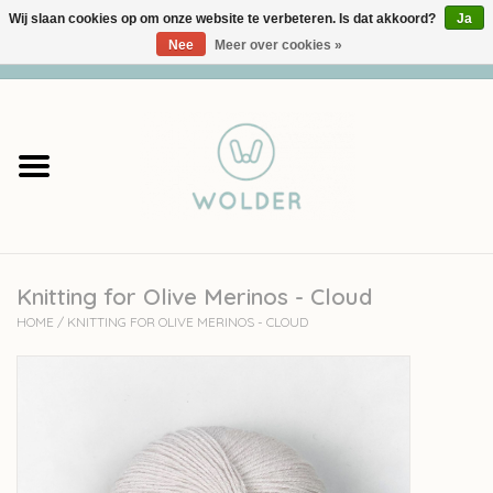
Wij slaan cookies op om onze website te verbeteren. Is dat akkoord?
Ja
Nee
Meer over cookies »
0 Artikelen - €0,00
Home
Garens
Pakketten
Knitting for Olive Merinos - Cloud
Accessoires
HOME
/
KNITTING FOR OLIVE MERINOS - CLOUD
workshops
Cadeaubon
Solden