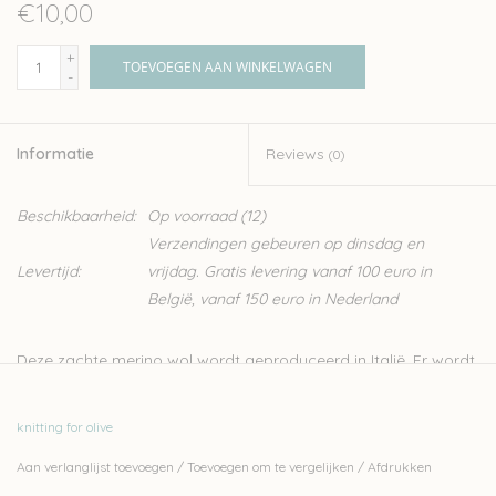
€10,00
+
TOEVOEGEN AAN WINKELWAGEN
-
Informatie
Reviews
(0)
Beschikbaarheid:
Op voorraad
(12)
Verzendingen gebeuren op dinsdag en
Levertijd:
vrijdag. Gratis levering vanaf 100 euro in
België, vanaf 150 euro in Nederland
Deze zachte merino wol wordt geproduceerd in Italië. Er wordt
streng gecontroleerd op ethische, technisch en
omgevingsfactoren, wat resulteert in een garen zonder
knitting for olive
schadelijk stoffen, ideaal dus voor kinderen en baby’s.
Aan verlanglijst toevoegen
/
Toevoegen om te vergelijken
/
Afdrukken
Knitting for Olive is een familiebedrijf, gevestigd in