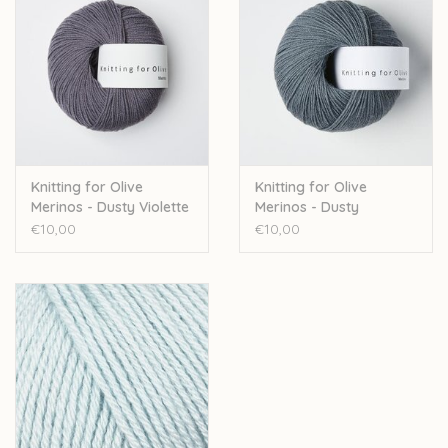
Knitting for Olive
Knitting for Olive
Merinos - Dusty Violette
Merinos - Dusty
Petroleum Blue
€10,00
€10,00