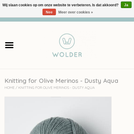
Wij slaan cookies op om onze website te verbeteren. Is dat akkoord?
Ja
Nee
Meer over cookies »
0 Artikelen - €0,00
Home
Garens
Pakketten
Knitting for Olive Merinos - Dusty Aqua
Accessoires
HOME
/
KNITTING FOR OLIVE MERINOS - DUSTY AQUA
workshops
Cadeaubon
Solden