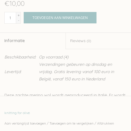
€10,00
+
TOEVOEGEN AAN WINKELWAGEN
-
Informatie
Reviews
(0)
Beschikbaarheid:
Op voorraad
(4)
Verzendingen gebeuren op dinsdag en
Levertijd:
vrijdag. Gratis levering vanaf 100 euro in
België, vanaf 150 euro in Nederland
Deze zachte merino wol wordt geproduceerd in Italië. Er wordt
streng gecontroleerd op ethische, technisch en
omgevingsfactoren, wat resulteert in een garen zonder
knitting for olive
schadelijk stoffen, ideaal dus voor kinderen en baby’s.
Aan verlanglijst toevoegen
/
Toevoegen om te vergelijken
/
Afdrukken
Knitting for Olive is een familiebedrijf, gevestigd in