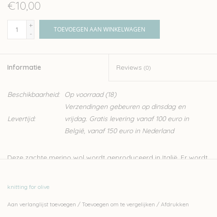
€10,00
+
TOEVOEGEN AAN WINKELWAGEN
-
Informatie
Reviews
(0)
Beschikbaarheid:
Op voorraad
(18)
Verzendingen gebeuren op dinsdag en
Levertijd:
vrijdag. Gratis levering vanaf 100 euro in
België, vanaf 150 euro in Nederland
Deze zachte merino wol wordt geproduceerd in Italië. Er wordt
streng gecontroleerd op ethische, technisch en
omgevingsfactoren, wat resulteert in een garen zonder
knitting for olive
schadelijk stoffen, ideaal dus voor kinderen en baby’s.
Aan verlanglijst toevoegen
/
Toevoegen om te vergelijken
/
Afdrukken
Knitting for Olive is een familiebedrijf, gevestigd in