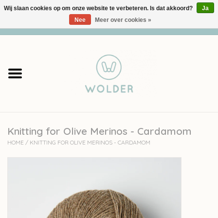
Wij slaan cookies op om onze website te verbeteren. Is dat akkoord?
Ja
Nee
Meer over cookies »
0 Artikelen - €0,00
Home
Garens
Pakketten
Knitting for Olive Merinos - Cardamom
Accessoires
HOME
/
KNITTING FOR OLIVE MERINOS - CARDAMOM
workshops
Cadeaubon
Solden