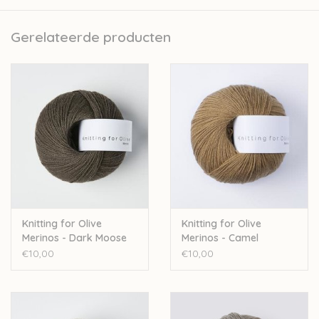
Kopenhagen. Naast de verkoop van wol ontwikkelen zij ook
prachtige patroontjes voor kinderkledij.
Gerelateerde producten
Nld: 3mm
50gr – 250m
Stekenverhouding 10cm: 28st
100% merinowol - Oeko-Tex Standard 100
Handwas
Let op: de kleur op beeld kan afwijken van de werkelijke kleur.
Knitting for Olive
Knitting for Olive
Merinos - Dark Moose
Merinos - Camel
€10,00
€10,00