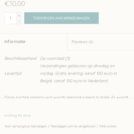
€10,00
+
TOEVOEGEN AAN WINKELWAGEN
-
Informatie
Reviews
(0)
Beschikbaarheid:
Op voorraad
(3)
Verzendingen gebeuren op dinsdag en
Levertijd:
vrijdag. Gratis levering vanaf 100 euro in
België, vanaf 150 euro in Nederland
Deze zachte merino wol wordt geproduceerd in Italië. Er wordt
streng gecontroleerd op ethische, technisch en
omgevingsfactoren, wat resulteert in een garen zonder
knitting for olive
schadelijk stoffen, ideaal dus voor kinderen en baby’s.
Aan verlanglijst toevoegen
/
Toevoegen om te vergelijken
/
Afdrukken
Knitting for Olive is een familiebedrijf, gevestigd in