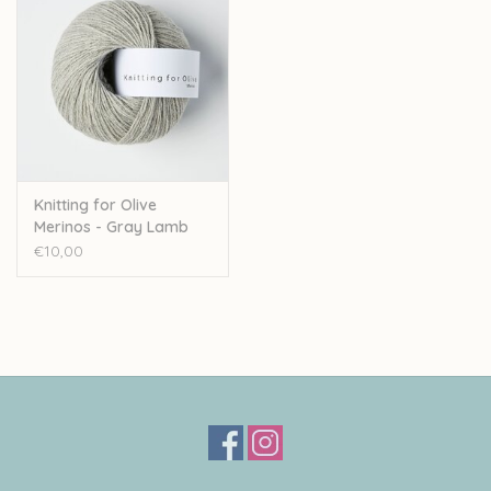
Knitting for Olive
Merinos - Gray Lamb
UC
€10,00