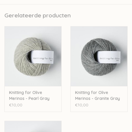
Kopenhagen. Naast de verkoop van wol ontwikkelen zij ook
prachtige patroontjes voor kinderkledij.
Gerelateerde producten
Nld: 3mm
50gr – 250m
Stekenverhouding 10cm: 28st
100% merinowol - Oeko-Tex Standard 100
Handwas
Let op: de kleur op beeld kan afwijken van de werkelijke kleur.
Knitting for Olive
Knitting for Olive
Merinos - Pearl Gray
Merinos - Granite Gray
UC
€10,00
€10,00