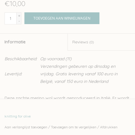
€10,00
+
TOEVOEGEN AAN WINKELWAGEN
-
Informatie
Reviews
(0)
Beschikbaarheid:
Op voorraad
(11)
Verzendingen gebeuren op dinsdag en
Levertijd:
vrijdag. Gratis levering vanaf 100 euro in
België, vanaf 150 euro in Nederland
Deze zachte merino wol wordt geproduceerd in Italië. Er wordt
streng gecontroleerd op ethische, technisch en
omgevingsfactoren, wat resulteert in een garen zonder
knitting for olive
schadelijk stoffen, ideaal dus voor kinderen en baby’s.
Aan verlanglijst toevoegen
/
Toevoegen om te vergelijken
/
Afdrukken
Knitting for Olive is een familiebedrijf, gevestigd in