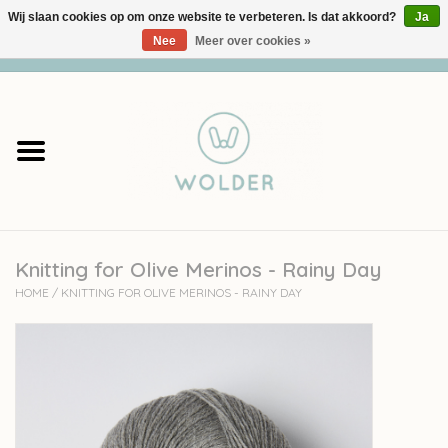
Wij slaan cookies op om onze website te verbeteren. Is dat akkoord?
Ja
Nee
Meer over cookies »
0 Artikelen - €0,00
Home
Garens
Pakketten
Knitting for Olive Merinos - Rainy Day
Accessoires
HOME
/
KNITTING FOR OLIVE MERINOS - RAINY DAY
workshops
Cadeaubon
Solden