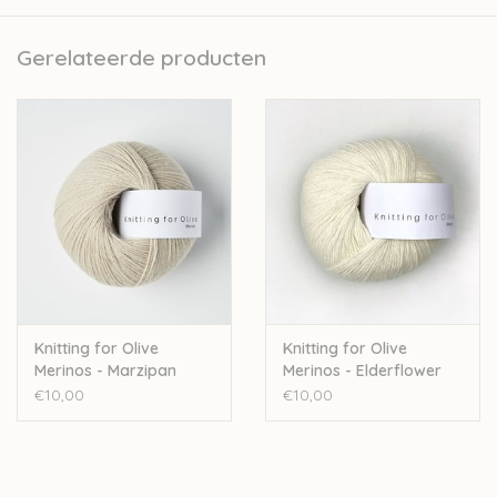
Kopenhagen. Naast de verkoop van wol ontwikkelen zij ook
prachtige patroontjes voor kinderkledij.
Gerelateerde producten
Nld: 3mm
50gr – 250m
Stekenverhouding 10cm: 28st
100% merinowol - Oeko-Tex Standard 100
Handwas
Let op: de kleur op beeld kan afwijken van de werkelijke kleur.
Knitting for Olive
Knitting for Olive
Merinos - Marzipan
Merinos - Elderflower
€10,00
€10,00