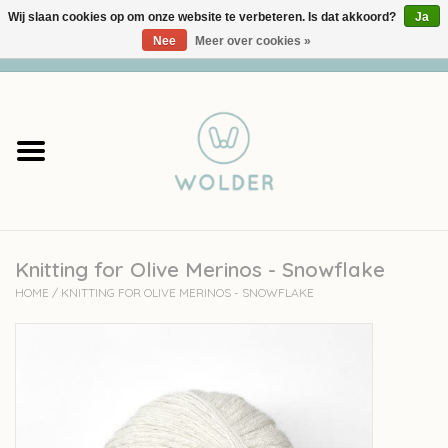
Wij slaan cookies op om onze website te verbeteren. Is dat akkoord?
Ja
Nee
Meer over cookies »
0 Artikelen - €0,00
Home
Garens
Pakketten
Knitting for Olive Merinos - Snowflake
Accessoires
HOME
/
KNITTING FOR OLIVE MERINOS - SNOWFLAKE
workshops
Cadeaubon
Solden