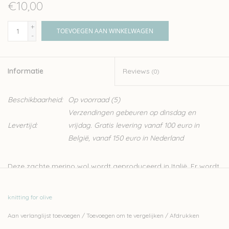
€10,00
+
TOEVOEGEN AAN WINKELWAGEN
-
Informatie
Reviews
(0)
Beschikbaarheid:
Op voorraad
(5)
Verzendingen gebeuren op dinsdag en
Levertijd:
vrijdag. Gratis levering vanaf 100 euro in
België, vanaf 150 euro in Nederland
Deze zachte merino wol wordt geproduceerd in Italië. Er wordt
streng gecontroleerd op ethische, technisch en
omgevingsfactoren, wat resulteert in een garen zonder
knitting for olive
schadelijk stoffen, ideaal dus voor kinderen en baby’s.
Aan verlanglijst toevoegen
/
Toevoegen om te vergelijken
/
Afdrukken
Knitting for Olive is een familiebedrijf, gevestigd in