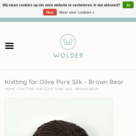
Wij slaan cookies op om onze website te verbeteren. Is dat akkoord?
Ja
Nee
Meer over cookies »
0 Artikelen - €0,00
Home
Garens
Pakketten
Knitting for Olive Pure Silk - Brown Bear
Accessoires
HOME
/
KNITTING FOR OLIVE PURE SILK - BROWN BEAR
workshops
Cadeaubon
Solden