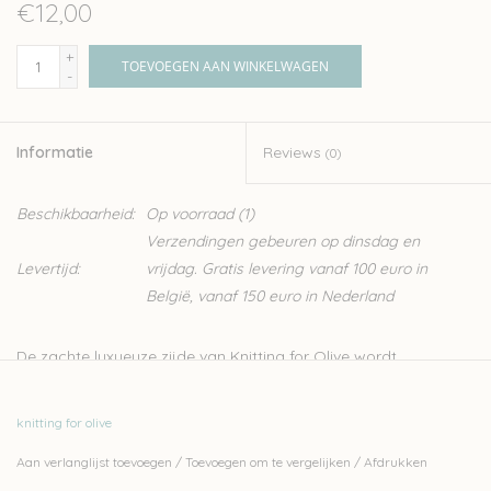
€12,00
+
TOEVOEGEN AAN WINKELWAGEN
-
Informatie
Reviews
(0)
Beschikbaarheid:
Op voorraad
(1)
Verzendingen gebeuren op dinsdag en
Levertijd:
vrijdag. Gratis levering vanaf 100 euro in
België, vanaf 150 euro in Nederland
De zachte luxueuze zijde van Knitting for Olive wordt
geproduceerd in Italië. Er wordt tijdens de productie streng
gecontroleerd op ethische, technisch en omgevingsfacturen,
knitting for olive
wat zorgt voor een garen zonder schadelijk stoffen, ideaal dus
Aan verlanglijst toevoegen
/
Toevoegen om te vergelijken
/
Afdrukken
voor kinderen en baby’s. De zijde van Knitting for Olive, is