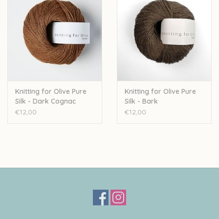
Knitting for Olive Pure
Knitting for Olive Pure
Silk - Dark Cognac
Silk - Bark
€12,00
€12,00