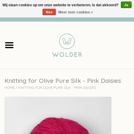
Wij slaan cookies op om onze website te verbeteren. Is dat akkoord?
Ja
Nee
Meer over cookies »
0 Artikelen - €0,00
Home
Garens
Pakketten
Knitting for Olive Pure Silk - Pink Daisies
Accessoires
HOME
/
KNITTING FOR OLIVE PURE SILK - PINK DAISIES
workshops
Cadeaubon
Solden