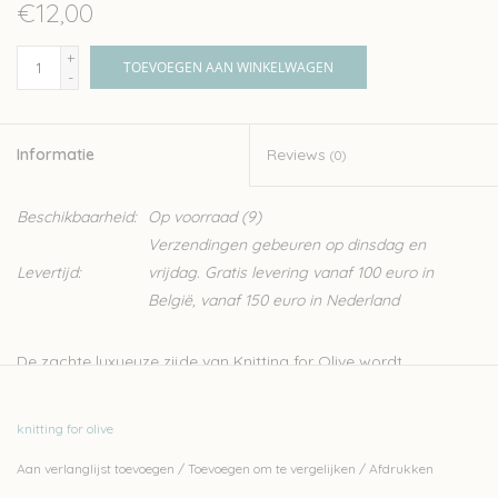
€12,00
+
TOEVOEGEN AAN WINKELWAGEN
-
Informatie
Reviews
(0)
Beschikbaarheid:
Op voorraad
(9)
Verzendingen gebeuren op dinsdag en
Levertijd:
vrijdag. Gratis levering vanaf 100 euro in
België, vanaf 150 euro in Nederland
De zachte luxueuze zijde van Knitting for Olive wordt
geproduceerd in Italië. Er wordt tijdens de productie streng
gecontroleerd op ethische, technisch en omgevingsfacturen,
knitting for olive
wat zorgt voor een garen zonder schadelijk stoffen, ideaal dus
Aan verlanglijst toevoegen
/
Toevoegen om te vergelijken
/
Afdrukken
voor kinderen en baby’s. De zijde van Knitting for Olive, is