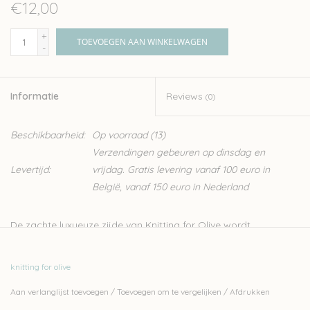
€12,00
+
TOEVOEGEN AAN WINKELWAGEN
-
Informatie
Reviews
(0)
Beschikbaarheid:
Op voorraad
(13)
Verzendingen gebeuren op dinsdag en
Levertijd:
vrijdag. Gratis levering vanaf 100 euro in
België, vanaf 150 euro in Nederland
De zachte luxueuze zijde van Knitting for Olive wordt
geproduceerd in Italië. Er wordt tijdens de productie streng
gecontroleerd op ethische, technisch en omgevingsfacturen,
knitting for olive
wat zorgt voor een garen zonder schadelijk stoffen, ideaal dus
Aan verlanglijst toevoegen
/
Toevoegen om te vergelijken
/
Afdrukken
voor kinderen en baby’s. De zijde van Knitting for Olive, is