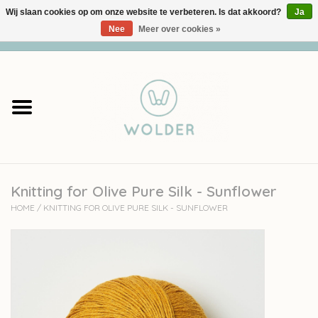
Wij slaan cookies op om onze website te verbeteren. Is dat akkoord?
Ja
Nee
Meer over cookies »
0 Artikelen - €0,00
Home
Garens
Pakketten
Knitting for Olive Pure Silk - Sunflower
Accessoires
HOME
/
KNITTING FOR OLIVE PURE SILK - SUNFLOWER
workshops
Cadeaubon
Solden