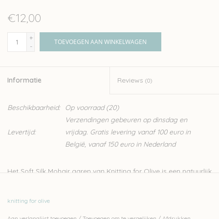
€12,00
+
TOEVOEGEN AAN WINKELWAGEN
-
Informatie
Reviews
(0)
Beschikbaarheid:
Op voorraad
(20)
Verzendingen gebeuren op dinsdag en
Levertijd:
vrijdag. Gratis levering vanaf 100 euro in
België, vanaf 150 euro in Nederland
Het Soft Silk Mohair garen van Knitting for Olive is een natuurlijk
garen van Angora geiten, gecombineerd met zijde. Dit fijne,
luxueuze garen is ideaal voor het breien van kledij zoals sjaals,
knitting for olive
lichte truien en topjes. Het kan ook makkelijk samen gebreid
Aan verlanglijst toevoegen
/
Toevoegen om te vergelijken
/
Afdrukken