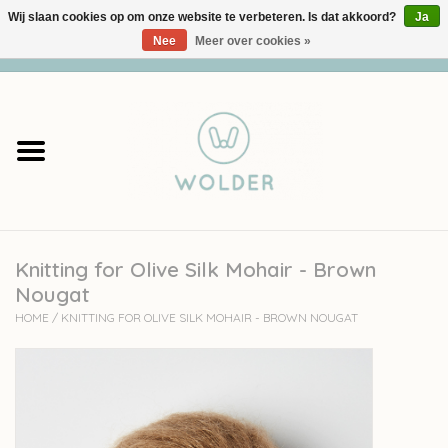
Wij slaan cookies op om onze website te verbeteren. Is dat akkoord?
Ja
Nee
Meer over cookies »
0 Artikelen - €0,00
Home
Garens
Pakketten
Knitting for Olive Silk Mohair - Brown
Accessoires
Nougat
HOME
/
KNITTING FOR OLIVE SILK MOHAIR - BROWN NOUGAT
workshops
Cadeaubon
Solden