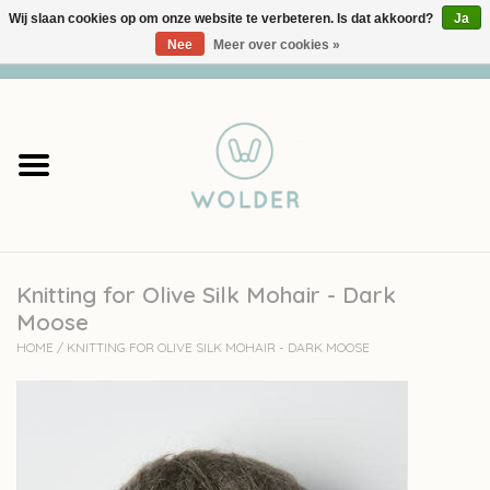
Wij slaan cookies op om onze website te verbeteren. Is dat akkoord?
Ja
Nee
Meer over cookies »
0 Artikelen - €0,00
Home
Garens
Pakketten
Knitting for Olive Silk Mohair - Dark
Accessoires
Moose
HOME
/
KNITTING FOR OLIVE SILK MOHAIR - DARK MOOSE
workshops
Cadeaubon
Solden