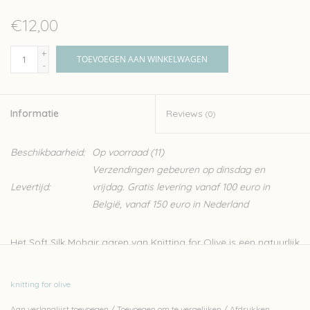
€12,00
+
TOEVOEGEN AAN WINKELWAGEN
-
Informatie
Reviews
(0)
Beschikbaarheid:
Op voorraad
(11)
Verzendingen gebeuren op dinsdag en
Levertijd:
vrijdag. Gratis levering vanaf 100 euro in
België, vanaf 150 euro in Nederland
Het Soft Silk Mohair garen van Knitting for Olive is een natuurlijk
garen van Angora geiten, gecombineerd met zijde. Dit fijne,
luxueuze garen is ideaal voor het breien van kledij zoals sjaals,
knitting for olive
lichte truien en topjes. Het kan ook makkelijk samen gebreid
Aan verlanglijst toevoegen
/
Toevoegen om te vergelijken
/
Afdrukken