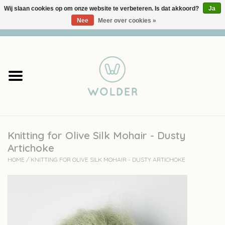
Wij slaan cookies op om onze website te verbeteren. Is dat akkoord?
Ja
Nee
Meer over cookies »
0 Artikelen - €0,00
Home
Garens
Pakketten
Knitting for Olive Silk Mohair - Dusty
Accessoires
Artichoke
HOME
/
KNITTING FOR OLIVE SILK MOHAIR - DUSTY ARTICHOKE
workshops
Cadeaubon
Solden