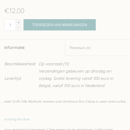
€12,00
+
TOEVOEGEN AAN WINKELWAGEN
-
Informatie
Reviews
(0)
Beschikbaarheid:
Op voorraad
(11)
Verzendingen gebeuren op dinsdag en
Levertijd:
vrijdag. Gratis levering vanaf 100 euro in
België, vanaf 150 euro in Nederland
Het Soft Silk Mohair garen van Knitting for Olive is een natuurlijk
garen van Angora geiten, gecombineerd met zijde. Dit fijne,
luxueuze garen is ideaal voor het breien van kledij zoals sjaals,
knitting for olive
lichte truien en topjes. Het kan ook makkelijk samen gebreid
Aan verlanglijst toevoegen
/
Toevoegen om te vergelijken
/
Afdrukken