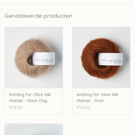
collectie van Knitting for Olive.
Knitting for Olive is een familiebedrijf, gevestigd in
Gerelateerde producten
Kopenhagen. Naast de verkoop van wol ontwikkelen zij ook
prachtige patroontjes voor kinderkledij. Deze zachte wol wordt
geproduceerd in Italië. Er wordt streng gecontroleerd op
ethische, technisch en omgevingsfactoren, wat resulteert in
een garen zonder schadelijk stoffen.
25g – 225 m
70% mohair–30% zijde
Handwas
Let op: de kleur op beeld kan afwijken van de werkelijke kleur.
Knitting for Olive Silk
Knitting for Olive Silk
Mohair - Rose Clay
Mohair - Rust
€12,00
€12,00