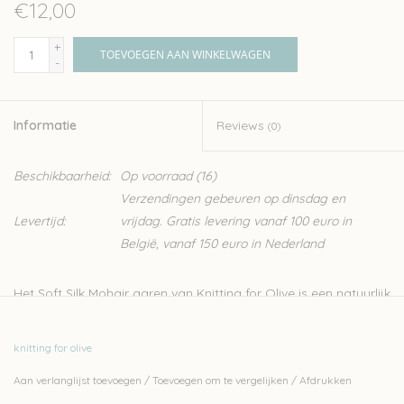
€12,00
+
TOEVOEGEN AAN WINKELWAGEN
-
Informatie
Reviews
(0)
Beschikbaarheid:
Op voorraad
(16)
Verzendingen gebeuren op dinsdag en
Levertijd:
vrijdag. Gratis levering vanaf 100 euro in
België, vanaf 150 euro in Nederland
Het Soft Silk Mohair garen van Knitting for Olive is een natuurlijk
garen van Angora geiten, gecombineerd met zijde. Dit fijne,
luxueuze garen is ideaal voor het breien van kledij zoals sjaals,
knitting for olive
lichte truien en topjes. Het kan ook makkelijk samen gebreid
Aan verlanglijst toevoegen
/
Toevoegen om te vergelijken
/
Afdrukken
worden met een draadje wol, bijvoorbeeld uit de
Merino