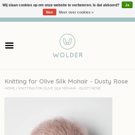
Wij slaan cookies op om onze website te verbeteren. Is dat akkoord?
Ja
Nee
Meer over cookies »
0 Artikelen - €0,00
Home
Garens
Pakketten
Knitting for Olive Silk Mohair - Dusty Rose
Accessoires
HOME
/
KNITTING FOR OLIVE SILK MOHAIR - DUSTY ROSE
workshops
Cadeaubon
Solden