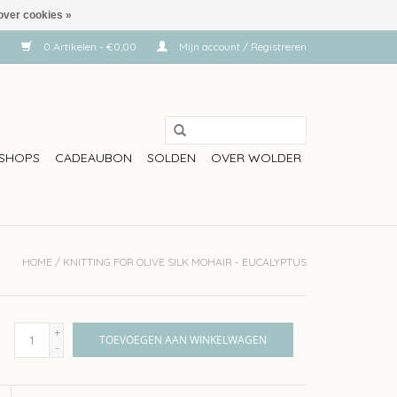
over cookies »
0 Artikelen - €0,00
Mijn account / Registreren
SHOPS
CADEAUBON
SOLDEN
OVER WOLDER
HOME
/
KNITTING FOR OLIVE SILK MOHAIR - EUCALYPTUS
+
TOEVOEGEN AAN WINKELWAGEN
-