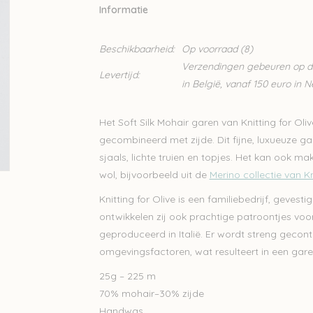
Informatie
Beschikbaarheid:
Op voorraad
(8)
Verzendingen gebeuren op din
Levertijd:
in België, vanaf 150 euro in 
Het Soft Silk Mohair garen van Knitting for Oli
gecombineerd met zijde. Dit fijne, luxueuze gar
sjaals, lichte truien en topjes. Het kan ook 
wol, bijvoorbeeld uit de
Merino collectie van Kn
Knitting for Olive is een familiebedrijf, geve
ontwikkelen zij ook prachtige patroontjes voor
geproduceerd in Italië. Er wordt streng gecont
omgevingsfactoren, wat resulteert in een gare
25g – 225 m
70% mohair–30% zijde
Handwas