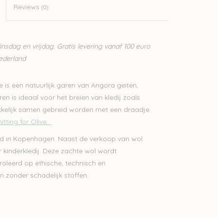
Reviews
(0)
sdag en vrijdag. Gratis levering vanaf 100 euro
Nederland
ve is een natuurlijk garen van Angora geiten,
en is ideaal voor het breien van kledij zoals
makkelijk samen gebreid worden met een draadje
itting for Olive.
stigd in Kopenhagen. Naast de verkoop van wol
 kinderkledij. Deze zachte wol wordt
roleerd op ethische, technisch en
n zonder schadelijk stoffen.