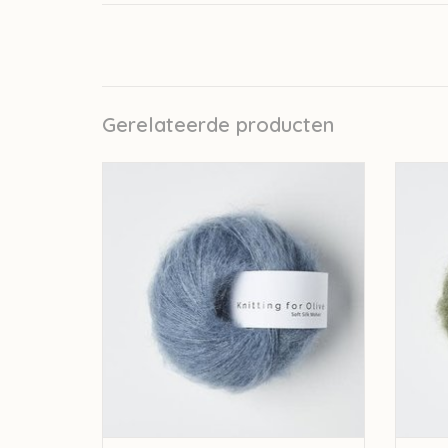
Gerelateerde producten
knitting for olive Knitting for Olive Silk
knit
Mohair - Dusty Dove Blue
TOEVOEGEN AAN WINKELWAGEN
TO