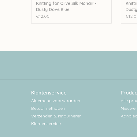
Knitting for Olive Silk Mohair -
Knitti
Dusty Dove Blue
Dusty
€12,00
€12,0
Klantenservice
Produc
Algemene voorwaarden
Alle pr
Betaalmethoden
Nieuwe 
Verzenden & retourneren
Aanbied
Klantenservice