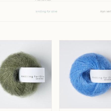
Let op: de kleur op beeld kan afwijken van de w
knitting for olive
Aan verl
ting for olive Knitting for Olive Silk
knitting for olive Knitting for Olive
Mohair - Dusty Sea Green
Mohair - Poppy Blue
EVOEGEN AAN WINKELWAGEN
TOEVOEGEN AAN WINKELWA