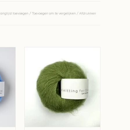
erkelijke kleur.
anglijst toevoegen
/
Toevoegen om te vergelijken
/
Afdrukken
 Silk
knitting for olive Knitting for Olive Silk
Mohair - Pea Shoots
GEN
TOEVOEGEN AAN WINKELWAGEN