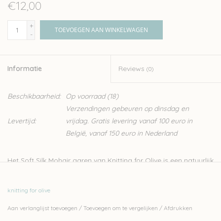
€12,00
+
TOEVOEGEN AAN WINKELWAGEN
-
Informatie
Reviews
(0)
Beschikbaarheid:
Op voorraad
(18)
Verzendingen gebeuren op dinsdag en
Levertijd:
vrijdag. Gratis levering vanaf 100 euro in
België, vanaf 150 euro in Nederland
Het Soft Silk Mohair garen van Knitting for Olive is een natuurlijk
garen van Angora geiten, gecombineerd met zijde. Dit fijne,
luxueuze garen is ideaal voor het breien van kledij zoals sjaals,
knitting for olive
lichte truien en topjes. Het kan ook makkelijk samen gebreid
Aan verlanglijst toevoegen
/
Toevoegen om te vergelijken
/
Afdrukken
worden met een draadje wol, bijvoorbeeld uit de
Merino