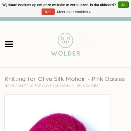
Wij slaan cookies op om onze website te verbeteren. Is dat akkoord?
Ja
Nee
Meer over cookies »
0 Artikelen - €0,00
Home
Garens
Pakketten
Knitting for Olive Silk Mohair - Pink Daisies
Accessoires
HOME
/
KNITTING FOR OLIVE SILK MOHAIR - PINK DAISIES
workshops
Cadeaubon
Solden