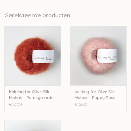
collectie van Knitting for Olive.
Knitting for Olive is een familiebedrijf, gevestigd in
Gerelateerde producten
Kopenhagen. Naast de verkoop van wol ontwikkelen zij ook
prachtige patroontjes voor kinderkledij. Deze zachte wol wordt
geproduceerd in Italië. Er wordt streng gecontroleerd op
ethische, technisch en omgevingsfactoren, wat resulteert in
een garen zonder schadelijk stoffen.
25g – 225 m
70% mohair–30% zijde
Handwas
Let op: de kleur op beeld kan afwijken van de werkelijke kleur.
Knitting for Olive Silk
Knitting for Olive Silk
Mohair - Pomegranate
Mohair - Poppy Rose
€12,00
€12,00