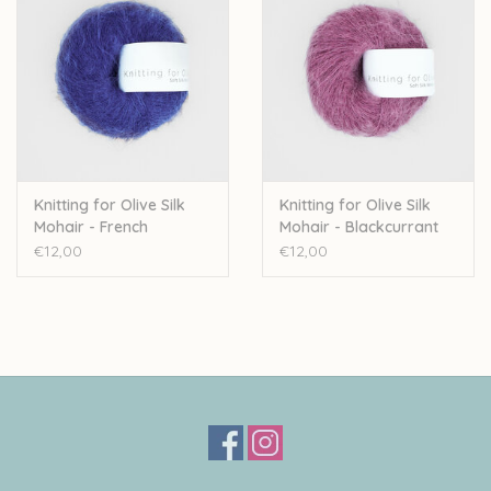
Knitting for Olive Silk
Knitting for Olive Silk
Mohair - French
Mohair - Blackcurrant
Anemone
Ice Cream
€12,00
€12,00