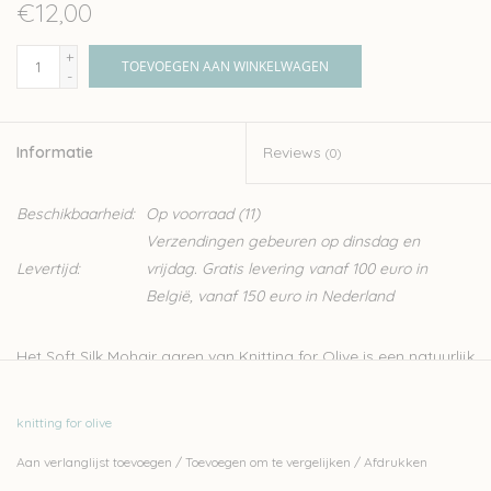
€12,00
+
TOEVOEGEN AAN WINKELWAGEN
-
Informatie
Reviews
(0)
Beschikbaarheid:
Op voorraad
(11)
Verzendingen gebeuren op dinsdag en
Levertijd:
vrijdag. Gratis levering vanaf 100 euro in
België, vanaf 150 euro in Nederland
Het Soft Silk Mohair garen van Knitting for Olive is een natuurlijk
garen van Angora geiten, gecombineerd met zijde. Dit fijne,
luxueuze garen is ideaal voor het breien van kledij zoals sjaals,
knitting for olive
lichte truien en topjes. Het kan ook makkelijk samen gebreid
Aan verlanglijst toevoegen
/
Toevoegen om te vergelijken
/
Afdrukken
worden met een draadje wol, bijvoorbeeld uit de
Merino