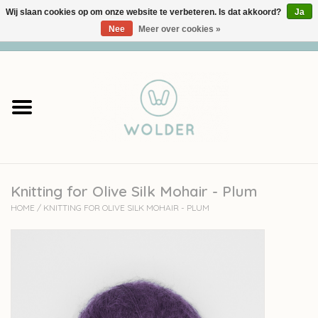
Wij slaan cookies op om onze website te verbeteren. Is dat akkoord?
Ja
Nee
Meer over cookies »
0 Artikelen - €0,00
Home
Garens
Pakketten
Knitting for Olive Silk Mohair - Plum
Accessoires
HOME
/
KNITTING FOR OLIVE SILK MOHAIR - PLUM
workshops
Cadeaubon
Solden