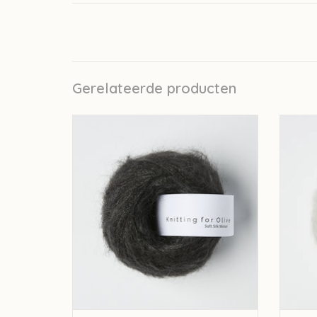
Gerelateerde producten
knitting for olive Knitting for Olive Silk
knit
Mohair - Midnight
TOEVOEGEN AAN WINKELWAGEN
TO