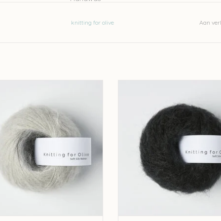
Let op: de kleur op beeld kan afwijken van de w
knitting for olive
Aan verl
ting for olive Knitting for Olive Silk
knitting for olive Knitting for Olive
Mohair - Pearl Gray
Mohair - Licorice
EVOEGEN AAN WINKELWAGEN
TOEVOEGEN AAN WINKELWA