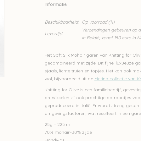
Informatie
Beschikbaarheid:
Op voorraad
(11)
Verzendingen gebeuren op din
Levertijd:
in België, vanaf 150 euro in 
Het Soft Silk Mohair garen van Knitting for Oli
gecombineerd met zijde. Dit fijne, luxueuze gar
sjaals, lichte truien en topjes. Het kan ook 
wol, bijvoorbeeld uit de
Merino collectie van Kn
Knitting for Olive is een familiebedrijf, geve
ontwikkelen zij ook prachtige patroontjes voor
geproduceerd in Italië. Er wordt streng gecont
omgevingsfactoren, wat resulteert in een gare
25g – 225 m
70% mohair–30% zijde
Handwas