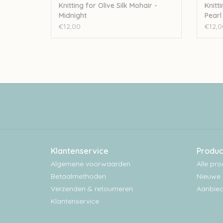
Knitting for Olive Silk Mohair -
Knitti
Midnight
Pearl
€12,00
€12,0
Klantenservice
Produc
Algemene voorwaarden
Alle pr
Betaalmethoden
Nieuwe 
Verzenden & retourneren
Aanbied
Klantenservice