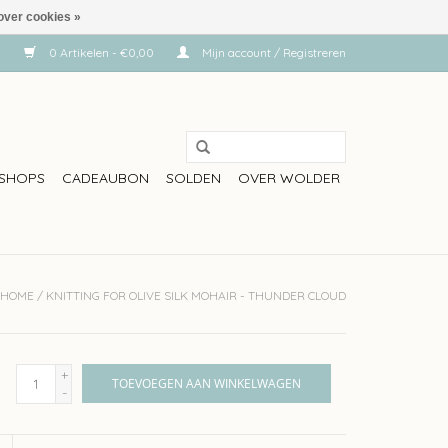
over cookies »
0 Artikelen - €0,00
Mijn account / Registreren
SHOPS
CADEAUBON
SOLDEN
OVER WOLDER
HOME
/
KNITTING FOR OLIVE SILK MOHAIR - THUNDER CLOUD
+
TOEVOEGEN AAN WINKELWAGEN
-