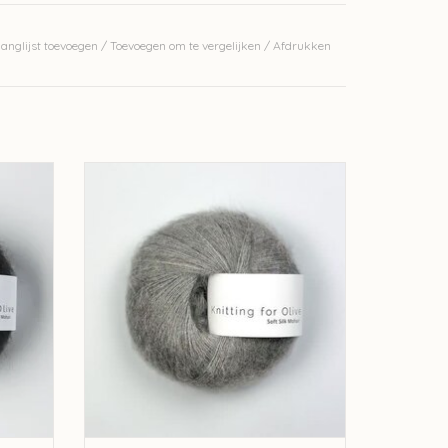
erkelijke kleur.
anglijst toevoegen
/
Toevoegen om te vergelijken
/
Afdrukken
 Silk
knitting for olive Knitting for Olive Silk
Mohair - Rainy Day
GEN
TOEVOEGEN AAN WINKELWAGEN