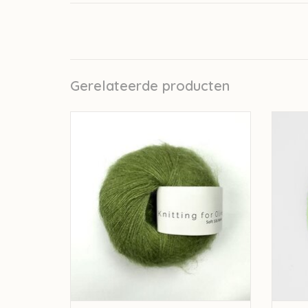
Gerelateerde producten
knitting for olive Knitting for Olive Silk
knit
Mohair - Pea Shoots
TOEVOEGEN AAN WINKELWAGEN
TO