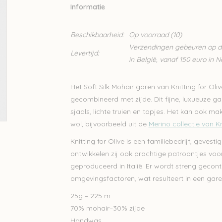
Informatie
Beschikbaarheid:
Op voorraad
(10)
Verzendingen gebeuren op din
Levertijd:
in België, vanaf 150 euro in 
Het Soft Silk Mohair garen van Knitting for Oli
gecombineerd met zijde. Dit fijne, luxueuze gar
sjaals, lichte truien en topjes. Het kan ook 
wol, bijvoorbeeld uit de
Merino collectie van Kn
Knitting for Olive is een familiebedrijf, geve
ontwikkelen zij ook prachtige patroontjes voor
geproduceerd in Italië. Er wordt streng gecont
omgevingsfactoren, wat resulteert in een gare
25g – 225 m
70% mohair–30% zijde
Handwas