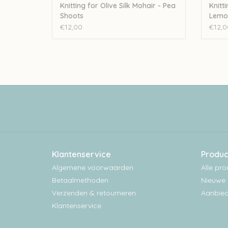
Knitting for Olive Silk Mohair - Pea
Knitti
Shoots
Lemo
€12,00
€12,0
Klantenservice
Produc
Algemene voorwaarden
Alle pr
Betaalmethoden
Nieuwe 
Verzenden & retourneren
Aanbied
Klantenservice