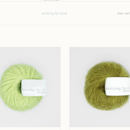
Let op: de kleur op beeld kan afwijken van de w
knitting for olive
Aan verl
ting for olive Knitting for Olive Silk
knitting for olive Knitting for Olive
Mohair - Lemon Grass
Mohair - Green Woodpecker
EVOEGEN AAN WINKELWAGEN
TOEVOEGEN AAN WINKELWA