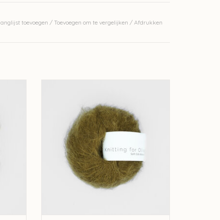
erkelijke kleur.
anglijst toevoegen
/
Toevoegen om te vergelijken
/
Afdrukken
 Silk
knitting for olive Knitting for Olive Silk
Mohair - Green Ocher
GEN
TOEVOEGEN AAN WINKELWAGEN