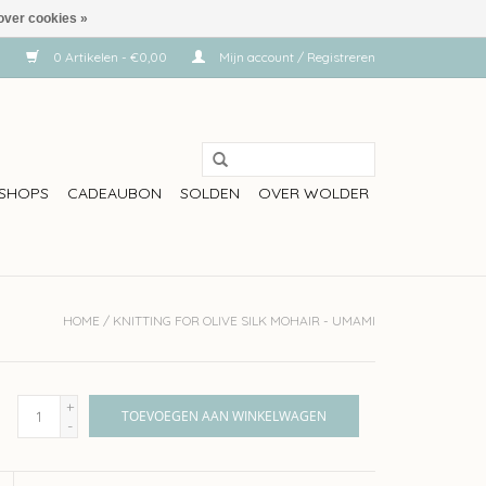
over cookies »
0 Artikelen - €0,00
Mijn account / Registreren
SHOPS
CADEAUBON
SOLDEN
OVER WOLDER
HOME
/
KNITTING FOR OLIVE SILK MOHAIR - UMAMI
+
TOEVOEGEN AAN WINKELWAGEN
-