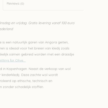
Reviews
(0)
sdag en vrijdag. Gratis levering vanaf 100 euro
Nederland
ve is een natuurlijk garen van Angora geiten,
en is ideaal voor het breien van kledij zoals
makkelijk samen gebreid worden met een draadje
itting for Olive.
stigd in Kopenhagen. Naast de verkoop van wol
 kinderkledij. Deze zachte wol wordt
roleerd op ethische, technisch en
n zonder schadelijk stoffen.