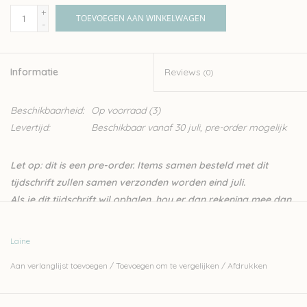
+
TOEVOEGEN AAN WINKELWAGEN
-
Informatie
Reviews
(0)
Beschikbaarheid:
Op voorraad
(3)
Levertijd:
Beschikbaar vanaf 30 juli, pre-order mogelijk
Let op: dit is een pre-order. Items samen besteld met dit
tijdschrift zullen samen verzonden worden eind juli.
Als je dit tijdschrift wil ophalen, hou er dan rekening mee dan
Wolder gesloten is van zondag 19 juli tem dinsdag 18
augustus. Verzendingen gaan wel gewoon door tijdens ons
Laine
verlof.
Aan verlanglijst toevoegen
/
Toevoegen om te vergelijken
/
Afdrukken
The first issue of
Laine
Magazine
was published in 2016, and
this year marks
Laine
’s 10th anniversary! Our special