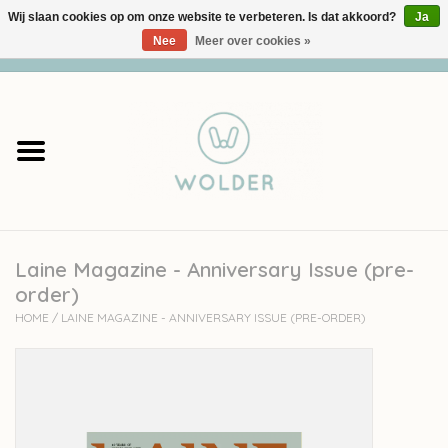
Wij slaan cookies op om onze website te verbeteren. Is dat akkoord?
Ja
Nee
Meer over cookies »
0 Artikelen - €0,00
Home
Garens
Pakketten
Laine Magazine - Anniversary Issue (pre-
Accessoires
order)
HOME
/
LAINE MAGAZINE - ANNIVERSARY ISSUE (PRE-ORDER)
workshops
Cadeaubon
Solden