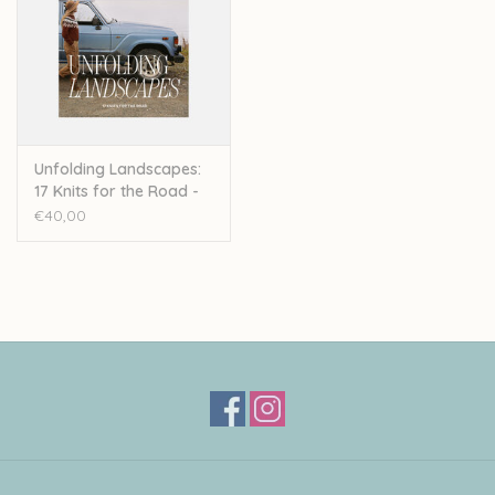
Unfolding Landscapes:
17 Knits for the Road -
Ronja Hakalehto
€40,00