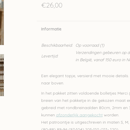
€26,00
Informatie
Beschikbaarheid:
Op voorraad
(1)
Verzendingen gebeuren op din
Levertijd:
in België, vanaf 150 euro in 
Een elegant topje, versierd met mooie details
naar boven.
In het pakket zitten voldoende bolletjes Merc
breien van het pakketje in de gekozen maat en
gebreid met rondbreinaalden 80cm, 2mm en 3m
kunnen
afzonderlijk aangekocht
worden.
Het patroontje is uitgeschreven in maten S, 
(80-88) 89-96 (97-104) 105-110 (111- 120)