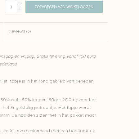
+
TOEVOEGEN AAN WINKELWAGEN
-
Reviews
(0)
sdag en vrijdag. Gratis levering vanaf 100 euro
Nederland
. Het topje is in het rond gebreid van beneden
i (50% wol - 50% katoen, 50gr - 2O0m) voor het
 het Engelstalig patroontje. Het topje wordt
m. De naalden zitten niet in het pakket maar
M, L en XL, overeenkomend met een borstomtrek