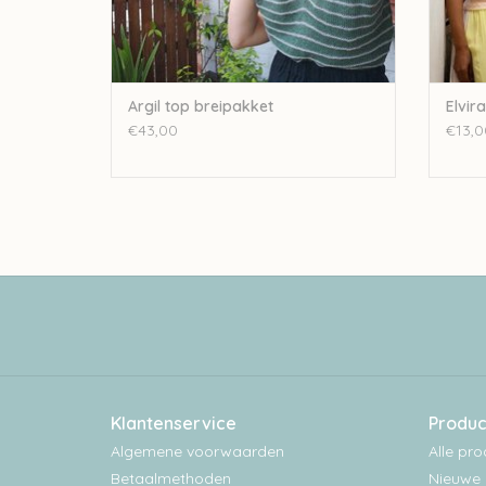
Argil top breipakket
Elvir
€43,00
€13,0
Klantenservice
Produc
Algemene voorwaarden
Alle pr
Betaalmethoden
Nieuwe 