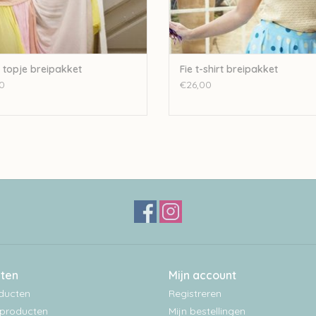
a topje breipakket
Fie t-shirt breipakket
0
€26,00
ten
Mijn account
oducten
Registreren
producten
Mijn bestellingen