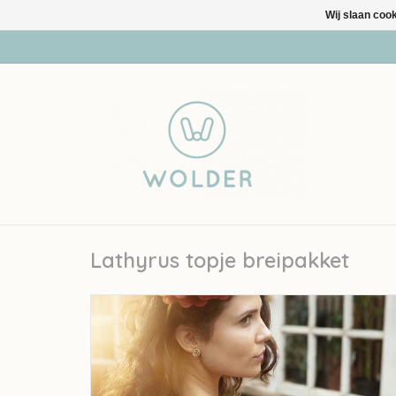
Wij slaan coo
Lathyrus topje breipakket