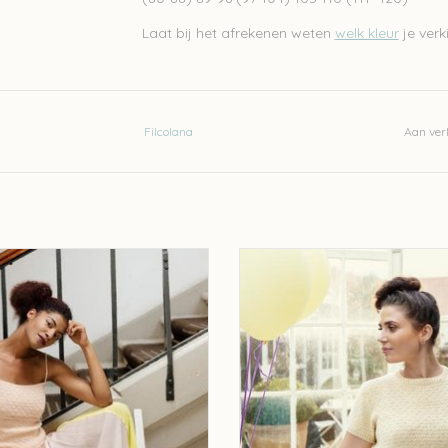
Laat bij het afrekenen weten
welk kleur
je verki
Filcolana
Aan verl
ilcolana Elvira topje breipakket
Filcolana Fie t-shirt breipakk
EVOEGEN AAN WINKELWAGEN
TOEVOEGEN AAN WINKELWA