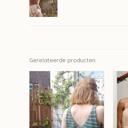
Gerelateerde producten
pascuali Argil top breipakket
F
TOEVOEGEN AAN WINKELWAGEN
TO