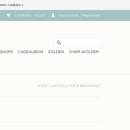
over cookies »
0 Artikelen - €0,00
Mijn account / Registreren
SHOPS
CADEAUBON
SOLDEN
OVER WOLDER
HOME
/
LATHYRUS TOPJE BREIPAKKET