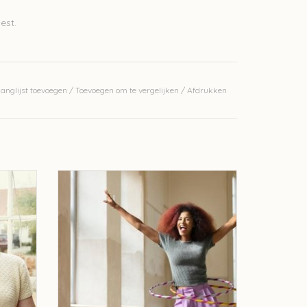
est.
anglijst toevoegen
/
Toevoegen om te vergelijken
/
Afdrukken
et
Filcolana Jongleuse t-shirt breipakket
GEN
TOEVOEGEN AAN WINKELWAGEN