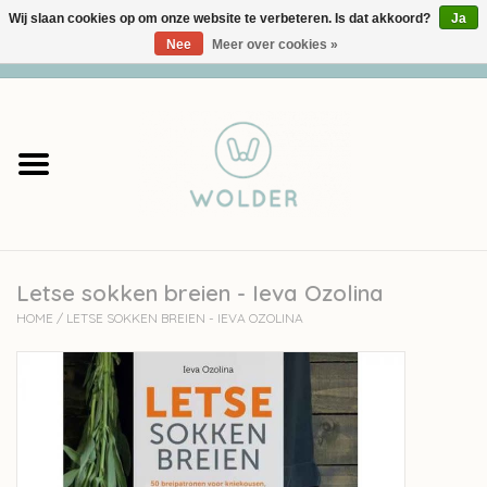
Wij slaan cookies op om onze website te verbeteren. Is dat akkoord?
Ja
Nee
Meer over cookies »
0 Artikelen - €0,00
Home
Garens
Pakketten
Letse sokken breien - Ieva Ozolina
Accessoires
HOME
/
LETSE SOKKEN BREIEN - IEVA OZOLINA
workshops
Cadeaubon
Solden