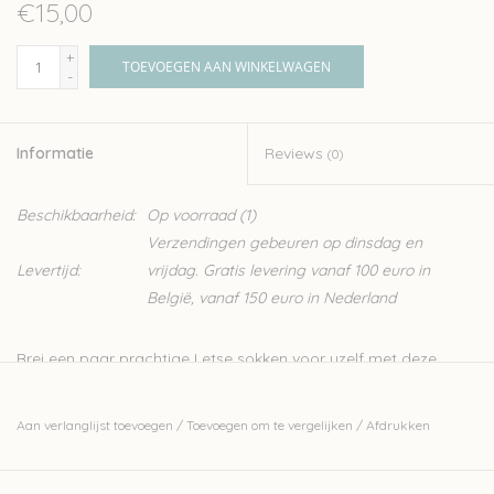
€15,00
+
TOEVOEGEN AAN WINKELWAGEN
-
Informatie
Reviews
(0)
Beschikbaarheid:
Op voorraad
(1)
Verzendingen gebeuren op dinsdag en
Levertijd:
vrijdag. Gratis levering vanaf 100 euro in
België, vanaf 150 euro in Nederland
Brei een paar prachtige Letse sokken voor uzelf met deze
collectie breipatronen geïnspireerd op traditionele
folkloremotieven. Kies uit 50 verschillende patronen voor
Aan verlanglijst toevoegen
/
Toevoegen om te vergelijken
/
Afdrukken
sokken, kniekousen en beenwarmers. Deze prachtige patronen
bevatten eeuwenoude Letse motieven met een moderne twist.