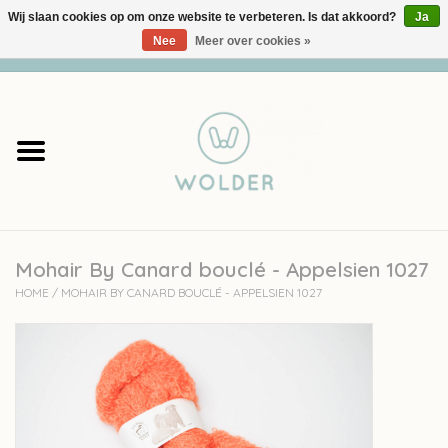
Wij slaan cookies op om onze website te verbeteren. Is dat akkoord?
Ja
Nee
Meer over cookies »
0 Artikelen - €0,00
Home
Garens
Pakketten
Mohair By Canard bouclé - Appelsien 1027
Accessoires
HOME
/
MOHAIR BY CANARD BOUCLÉ - APPELSIEN 1027
workshops
Cadeaubon
Solden