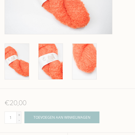
Over wolder
€20,00
+
TOEVOEGEN AAN WINKELWAGEN
-