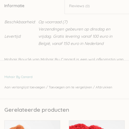
Informatie
Reviews
(0)
Beschikbaarheid:
Op voorraad
(7)
Verzendingen gebeuren op dinsdag en
Levertijd:
vrijdag. Gratis levering vanaf 100 euro in
België, vanaf 150 euro in Nederland
Mohair Bouclé van Mohair By Canard is een wol afkomstig van
Zuid-Afrikaanse Angora geiten. Bouclé wol is gekenmerkt door
een groot aantal kleine lusjes in het garen, dit maakt het een
Mohair By Canard
goed garen voor eenvoudige breisteken, omdat de wol zelf
Aan verlanglijst toevoegen
/
Toevoegen om te vergelijken
/
Afdrukken
voor een mooie structuur zorgt. Het is gemaakt van een iets
grovere vezel dan Kidmohair, maar is erg zacht en van hoge
kwaliteit, ideaal voor wie warm de winter in wil. Deze wol breit
Gerelateerde producten
erg vlot waardoor je in geen tijd een warme sjaal, trui of deken
hebt gebreid. Mutsen, sjaals, nekwarmers en wanten kunnen al
uit één streng worden gebreid.