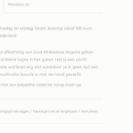
Reviews
(0)
sdag en vrijdag. Gratis levering vanaf 100 euro
Nederland
l afkomstig van Zuid-Afrikaanse Angora geiten.
 kleine lusjes in het garen. Het is een zacht
eze wol breit erg vlot waardoor je in geen tijd een
 multicolor bouclé is met de hand geverfd.
met zijn beperkte collectie volop inzet op
anglijst toevoegen
/
Toevoegen om te vergelijken
/
Afdrukken
leur in werkelijkheid.