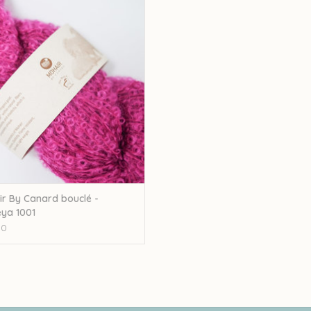
- Cattleya 1001
EVOEGEN AAN WINKELWAGEN
r By Canard bouclé -
eya 1001
00