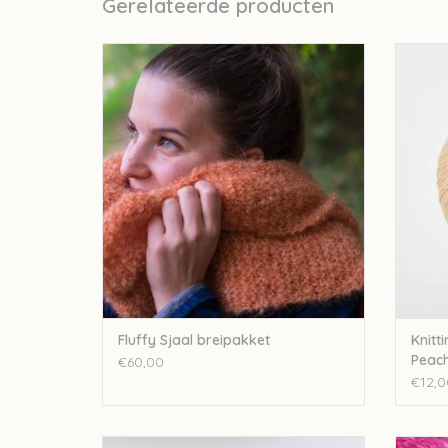
Gerelateerde producten
knitting
Mohair By Canard Fluffy Sjaal breipakket
TO
TOEVOEGEN AAN WINKELWAGEN
Fluffy Sjaal breipakket
Knitti
Peac
€60,00
€12,0
Mohair By Canard Mohair By Canard bouclé
Mohair