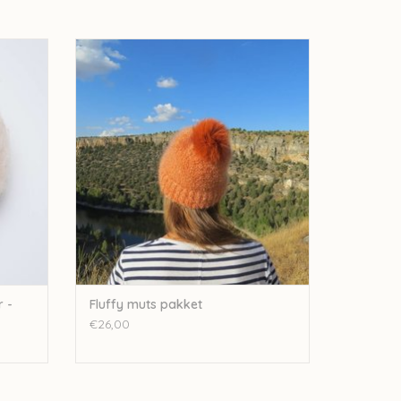
d Silk
Mohair By Canard Fluffy muts pakket
TOEVOEGEN AAN WINKELWAGEN
GEN
r -
Fluffy muts pakket
€26,00