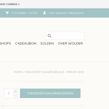
over cookies »
0 Artikelen - €0,00
Mijn account / Registreren
SHOPS
CADEAUBON
SOLDEN
OVER WOLDER
HOME
/
MOHAIR BY CANARD BOUCLÉ - PERZIK 1020
+
TOEVOEGEN AAN WINKELWAGEN
-