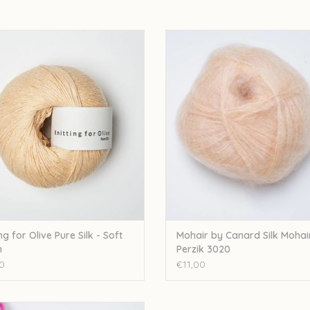
 for olive Knitting for Olive Pure Silk -
Mohair By Canard Mohair by Canar
Soft Peach
Mohair - Perzik 3020
EVOEGEN AAN WINKELWAGEN
TOEVOEGEN AAN WINKELWA
ng for Olive Pure Silk - Soft
Mohair by Canard Silk Mohai
h
Perzik 3020
0
€11,00
 By Canard Mohair By Canard bouclé