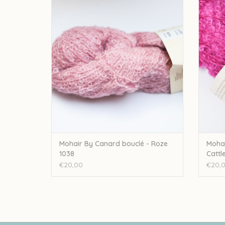
- Roze 1038
TOEVOEGEN AAN WINKELWAGEN
TO
Mohair By Canard bouclé - Roze
Mohai
1038
Cattl
€20,00
€20,