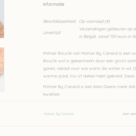
Informatie
Beschikbaarheid:
Op voorraad
(4)
Verzendingen gebeuren op din
Levertijd:
in België, vanaf 150 euro in 
Mohair Bouclé van Mohair By Canard is een wo
Bouclé wol is gekenmerkt door een groot aantal
garen, ideaal voor wie warm de winter in wil. D
warme sjaal, trui of deken hebt gebreid. Deze
Mohair By Canard is een klein Deens merk dat 
kwaliteit.
Nld 4-5mm
100g – 170 m
Mohair By Canard
Aan verl
78% mohair – 13% merino – 9% nylon
Let op: de kleur op beeld kan afwijken van de k