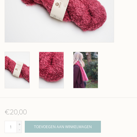
Over wolder
€20,00
+
TOEVOEGEN AAN WINKELWAGEN
-