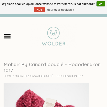
Wij slaan cookies op om onze website te verbeteren. Is dat akkoord?
Ja
Nee
Meer over cookies »
0 Artikelen - €0,00
Home
Garens
Pakketten
Mohair By Canard bouclé - Rododendron
Accessoires
1017
HOME
/
MOHAIR BY CANARD BOUCLÉ - RODODENDRON 1017
workshops
Cadeaubon
Solden