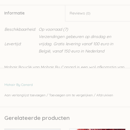
Informatie
Reviews
(0)
Beschikbaarheid:
Op voorraad
(7)
Verzendingen gebeuren op dinsdag en
Levertijd:
vrijdag. Gratis levering vanaf 100 euro in
België, vanaf 150 euro in Nederland
Mohair Bouclé van Mohair By Canard is een wol afkomstig van
Zuid-Afrikaanse Angora geiten. Bouclé wol is gekenmerkt door
een groot aantal kleine lusjes in het garen, dit maakt het een
Mohair By Canard
goed garen voor eenvoudige breisteken, omdat de wol zelf
Aan verlanglijst toevoegen
/
Toevoegen om te vergelijken
/
Afdrukken
voor een mooie structuur zorgt. Het is gemaakt van een iets
grovere vezel dan Kidmohair, maar is erg zacht en van hoge
kwaliteit, ideaal voor wie warm de winter in wil. Deze wol breit
Gerelateerde producten
erg vlot waardoor je in geen tijd een warme sjaal, trui of deken
hebt gebreid. Mutsen, sjaals, nekwarmers en wanten kunnen al