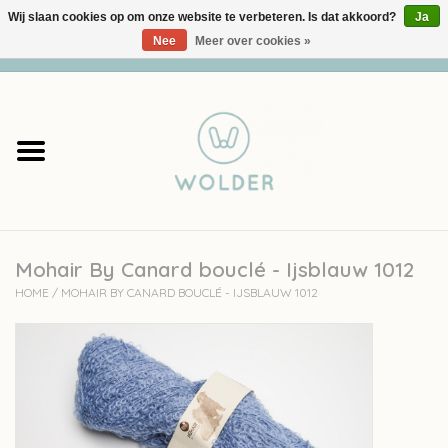
Wij slaan cookies op om onze website te verbeteren. Is dat akkoord?
Ja
Nee
Meer over cookies »
0 Artikelen - €0,00
Home
Garens
Pakketten
Mohair By Canard bouclé - Ijsblauw 1012
Accessoires
HOME
/
MOHAIR BY CANARD BOUCLÉ - IJSBLAUW 1012
workshops
Cadeaubon
Solden