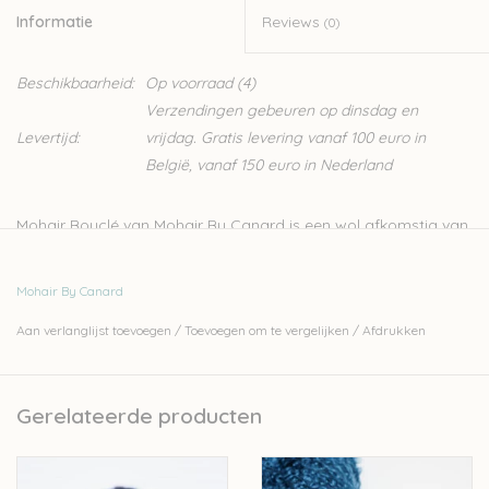
Informatie
Reviews
(0)
Beschikbaarheid:
Op voorraad
(4)
Verzendingen gebeuren op dinsdag en
Levertijd:
vrijdag. Gratis levering vanaf 100 euro in
België, vanaf 150 euro in Nederland
Mohair Bouclé van Mohair By Canard is een wol afkomstig van
Zuid-Afrikaanse Angora geiten. Bouclé wol is gekenmerkt door
een groot aantal kleine lusjes in het garen, dit maakt het een
Mohair By Canard
goed garen voor eenvoudige breisteken, omdat de wol zelf
Aan verlanglijst toevoegen
/
Toevoegen om te vergelijken
/
Afdrukken
voor een mooie structuur zorgt. Het is gemaakt van een iets
grovere vezel dan Kidmohair, maar is erg zacht en van hoge
kwaliteit, ideaal voor wie warm de winter in wil. Deze wol breit
Gerelateerde producten
erg vlot waardoor je in geen tijd een warme sjaal, trui of deken
hebt gebreid. Mutsen, sjaals, nekwarmers en wanten kunnen al
uit één streng worden gebreid.