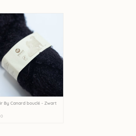
78% mohair–13% merino–9% nylon
 By Canard Mohair By Canard bouclé
Let op: de kleur op beeld kan afwijken van de w
- Zwart 1036
EVOEGEN AAN WINKELWAGEN
r By Canard bouclé - Zwart
00