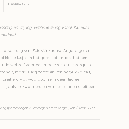
Reviews
(0)
sdag en vrijdag. Gratis levering vanaf 100 euro
Nederland
l afkomstig van Zuid-Afrikaanse Angora geiten.
 kleine lusjes in het garen, dit maakt het een
 de wol zelf voor een mooie structuur zorgt. Het
mohair, maar is erg zacht en van hoge kwaliteit,
 breit erg vlot waardoor je in geen tijd een
en, sjaals, nekwarmers en wanten kunnen al uit één
dat met zijn kleine collectie volop inzet op
anglijst toevoegen
/
Toevoegen om te vergelijken
/
Afdrukken
roduceren van hun garens.