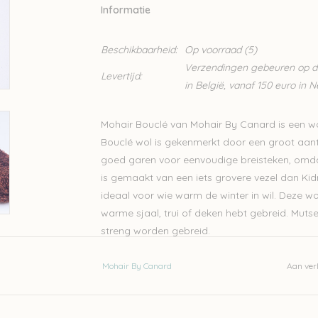
Informatie
Beschikbaarheid:
Op voorraad
(5)
Verzendingen gebeuren op din
Levertijd:
in België, vanaf 150 euro in 
Mohair Bouclé van Mohair By Canard is een wo
Bouclé wol is gekenmerkt door een groot aantal
goed garen voor eenvoudige breisteken, omdat
is gemaakt van een iets grovere vezel dan Kid
ideaal voor wie warm de winter in wil. Deze wol
warme sjaal, trui of deken hebt gebreid. Muts
streng worden gebreid.
Mohair By Canard is een Deens familiebedrijfje 
Mohair By Canard
Aan verl
kwaliteit en het diervriendelijk en fairtrade p
Naald 4-5mm
100gram – 170 meter