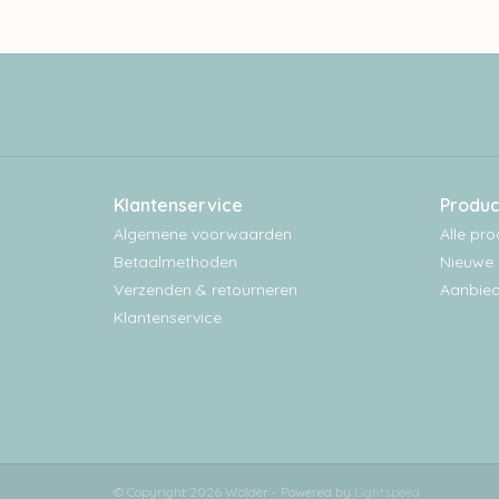
Klantenservice
Produc
Algemene voorwaarden
Alle pr
Betaalmethoden
Nieuwe 
Verzenden & retourneren
Aanbied
Klantenservice
© Copyright 2026 Wolder - Powered by
Lightspeed