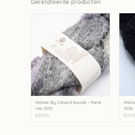
Gerelateerde producten
Mohair By Canard Mohair By Canard bouclé
Mohair
- Parel mix 1070
TOEVOEGEN AAN WINKELWAGEN
TO
Mohair By Canard bouclé - Parel
Mohai
mix 1070
1036
€20,00
€20,