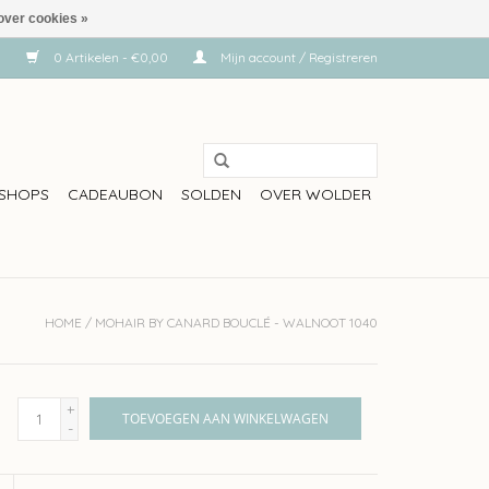
over cookies »
0 Artikelen - €0,00
Mijn account / Registreren
SHOPS
CADEAUBON
SOLDEN
OVER WOLDER
HOME
/
MOHAIR BY CANARD BOUCLÉ - WALNOOT 1040
+
TOEVOEGEN AAN WINKELWAGEN
-