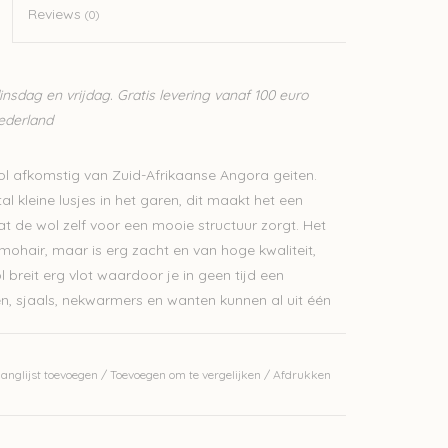
Reviews
(0)
sdag en vrijdag. Gratis levering vanaf 100 euro
Nederland
l afkomstig van Zuid-Afrikaanse Angora geiten.
 kleine lusjes in het garen, dit maakt het een
 de wol zelf voor een mooie structuur zorgt. Het
mohair, maar is erg zacht en van hoge kwaliteit,
 breit erg vlot waardoor je in geen tijd een
en, sjaals, nekwarmers en wanten kunnen al uit één
dat met zijn kleine collectie volop inzet op
anglijst toevoegen
/
Toevoegen om te vergelijken
/
Afdrukken
roduceren van hun garens.