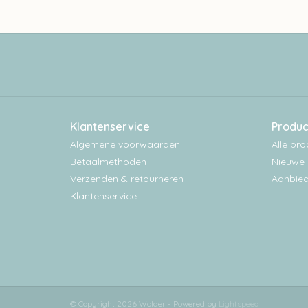
Klantenservice
Produc
Algemene voorwaarden
Alle pr
Betaalmethoden
Nieuwe 
Verzenden & retourneren
Aanbied
Klantenservice
© Copyright 2026 Wolder - Powered by
Lightspeed