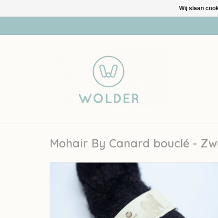
Wij slaan coo
Mohair By Canard bouclé - Zw