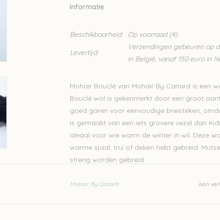
Informatie
Beschikbaarheid:
Op voorraad
(4)
Verzendingen gebeuren op din
Levertijd:
in België, vanaf 150 euro in 
Mohair Bouclé van Mohair By Canard is een wo
Bouclé wol is gekenmerkt door een groot aantal
goed garen voor eenvoudige breisteken, omdat
is gemaakt van een iets grovere vezel dan Kid
ideaal voor wie warm de winter in wil. Deze wol
warme sjaal, trui of deken hebt gebreid. Muts
streng worden gebreid.
Mohair By Canard is een Deens familiebedrijfje 
Mohair By Canard
Aan verl
kwaliteit en het diervriendelijk en fairtrade p
Naald 4-5mm
100gram – 170 meter