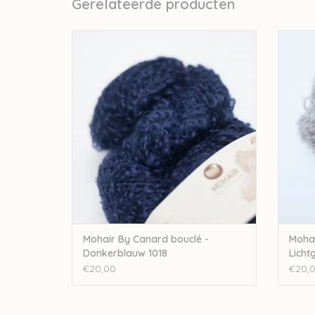
Gerelateerde producten
Mohair By Canard Mohair By Canard bouclé
Mohair
- Donkerblauw 1018
TOEVOEGEN AAN WINKELWAGEN
TO
Mohair By Canard bouclé -
Mohai
Donkerblauw 1018
Lichtg
€20,00
€20,