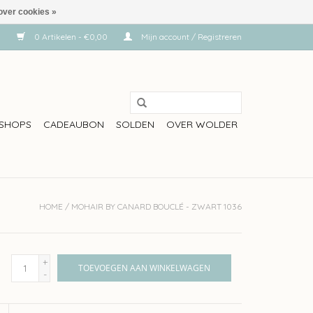
over cookies »
0 Artikelen - €0,00
Mijn account / Registreren
SHOPS
CADEAUBON
SOLDEN
OVER WOLDER
HOME
/
MOHAIR BY CANARD BOUCLÉ - ZWART 1036
+
TOEVOEGEN AAN WINKELWAGEN
-