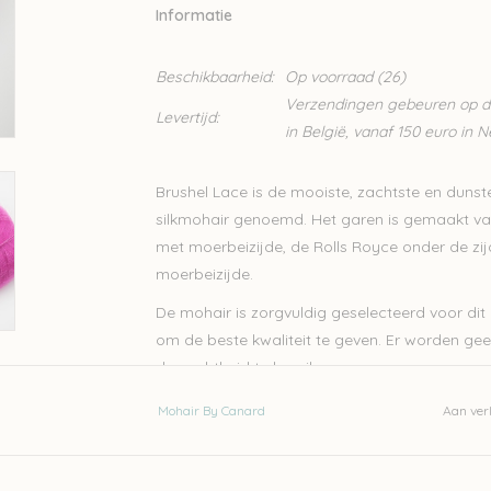
Informatie
Beschikbaarheid:
Op voorraad
(26)
Verzendingen gebeuren op din
Levertijd:
in België, vanaf 150 euro in 
Brushel Lace is de mooiste, zachtste en dunst
silkmohair genoemd. Het garen is gemaakt v
met moerbeizijde, de Rolls Royce onder de zij
moerbeizijde.
De mohair is zorgvuldig geselecteerd voor dit 
om de beste kwaliteit te geven. Er worden ge
de zachtheid te bereiken.
Dit topgaren wordt op veel manieren gebruikt.
Mohair By Canard
Aan verl
kan het ook combineren met een ander garen, 
Mohair by Canard. Het fijne glanzende garen is
truien en jurken maar ook vesten, sjaals en 