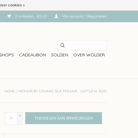
over cookies »
0 Artikelen - €0,00
Mijn account / Registreren
SHOPS
CADEAUBON
SOLDEN
OVER WOLDER
HOME
/
MOHAIR BY CANARD SILK MOHAIR - CATTLEYA 3001
+
TOEVOEGEN AAN WINKELWAGEN
-