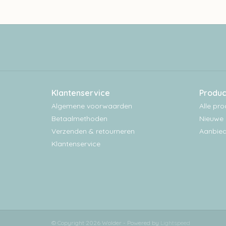
Klantenservice
Produc
Algemene voorwaarden
Alle pr
Betaalmethoden
Nieuwe 
Verzenden & retourneren
Aanbied
Klantenservice
© Copyright 2026 Wolder - Powered by
Lightspeed