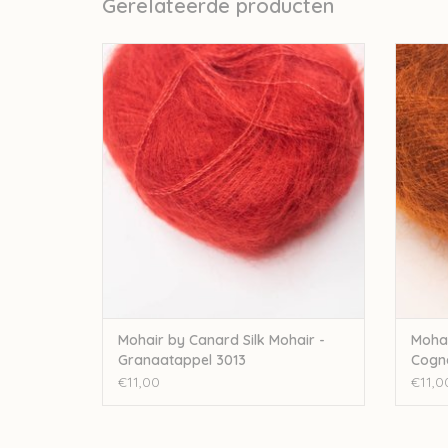
Gerelateerde producten
Mohair By Canard Mohair by Canard Silk
Mohai
Mohair - Granaatappel 3013
TOEVOEGEN AAN WINKELWAGEN
TO
Mohair by Canard Silk Mohair -
Mohai
Granaatappel 3013
Cogn
€11,00
€11,0