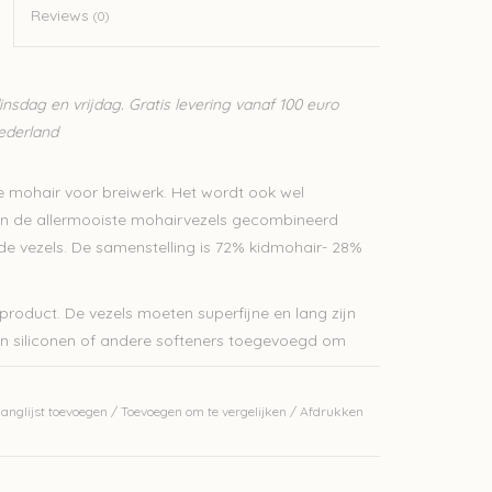
Reviews
(0)
sdag en vrijdag. Gratis levering vanaf 100 euro
Nederland
e mohair voor breiwerk. Het wordt ook wel
an de allermooiste mohairvezels gecombineerd
de vezels. De samenstelling is 72% kidmohair- 28%
product. De vezels moeten superfijne en lang zijn
en siliconen of andere softeners toegevoegd om
 Ultralichte truien worden met 1 draad gebreid. Je
anglijst toevoegen
/
Toevoegen om te vergelijken
/
Afdrukken
bijvoorbeeld met de 1ply of 2 ply mohair van
 geschikt voor diverse kledingstukken zoals lichte
omslagdoeken.