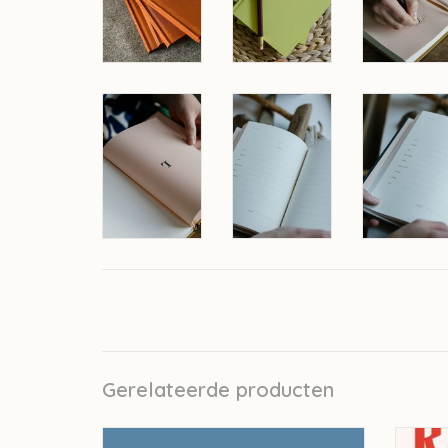
Gerelateerde producten
Laine Salt & Timber - Lindsey Flower UC
Lain