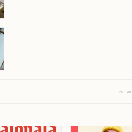
Aan verl
e Knitted Kalevala - Jenna Kostet
Laine 52 Weeks of Easy Knit