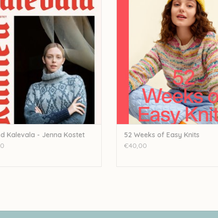
EVOEGEN AAN WINKELWAGEN
TOEVOEGEN AAN WINKELWA
ed Kalevala - Jenna Kostet
52 Weeks of Easy Knits
00
€40,00