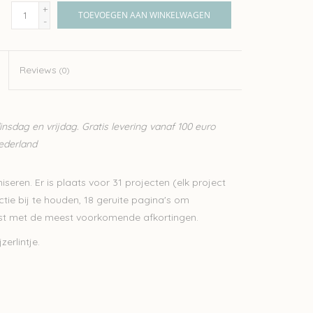
+
TOEVOEGEN AAN WINKELWAGEN
-
Reviews
(0)
sdag en vrijdag. Gratis levering vanaf 100 euro
Nederland
seren. Er is plaats voor 31 projecten (elk project
ctie bij te houden, 18 geruite pagina's om
lijst met de meest voorkomende afkortingen.
erlintje.