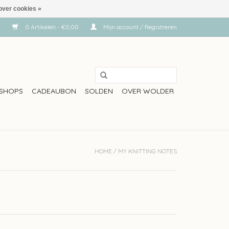
over cookies »
0 Artikelen - €0,00
Mijn account / Registreren
SHOPS
CADEAUBON
SOLDEN
OVER WOLDER
HOME
/
MY KNITTING NOTES