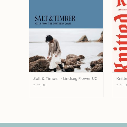
TOEVOEGEN AAN WINKELWAGEN
TO
Salt & Timber - Lindsey Flower UC
Knitt
€35,00
€38,