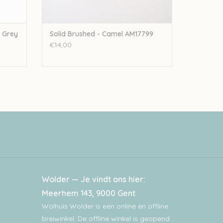
k Grey
Solid Brushed - Camel AM17799
€14,00
Wolder — Je vindt ons hier:
Meerhem 143, 9000 Gent
Wolhuis Wolder is een online en offline
breiwinkel. De offline winkel is geopend