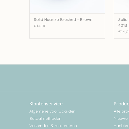
Solid Huarizo Brushed - Brown
Solid
401B
€14,00
€14,0
Klantenservice
Produc
Algemene voorwaarden
Alle pr
Betaalmethoden
Nieuwe 
Verzenden & retourneren
Aanbied