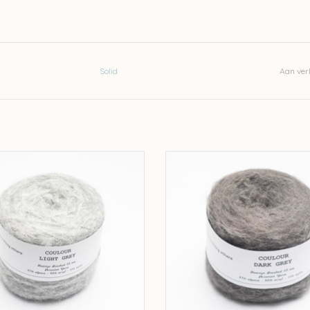
Solid
Aan verl
 Solid Huarizo Brushed - Light Grey
Solid Solid Huarizo Brushed - Dar
401B
GR7390B
EVOEGEN AAN WINKELWAGEN
TOEVOEGEN AAN WINKELWA