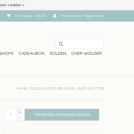
over cookies »
0 Artikelen - €0,00
Mijn account / Registreren
SHOPS
CADEAUBON
SOLDEN
OVER WOLDER
HOME
/
SOLID HUARIZO BRUSHED - RUST AM3729B
+
TOEVOEGEN AAN WINKELWAGEN
-