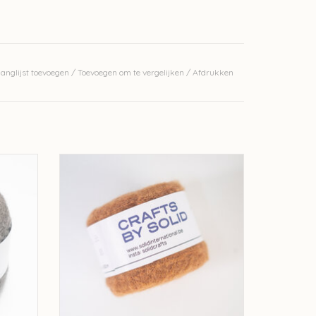
anglijst toevoegen
/
Toevoegen om te vergelijken
/
Afdrukken
k Grey
Solid Solid Brushed - Camel AM17799
TOEVOEGEN AAN WINKELWAGEN
GEN