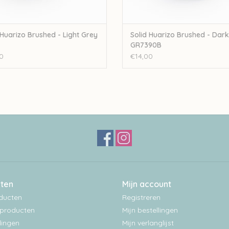
 Huarizo Brushed - Light Grey
Solid Huarizo Brushed - Dar
GR7390B
0
€14,00
ten
Mijn account
oducten
Registreren
producten
Mijn bestellingen
ingen
Mijn verlanglijst