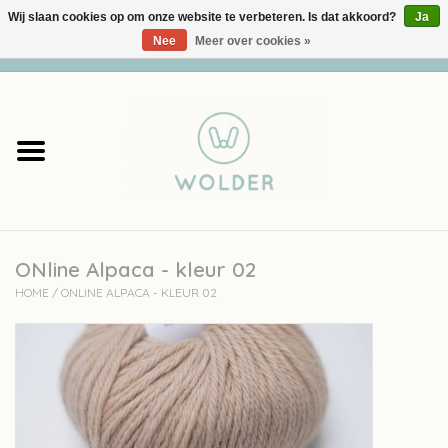
Wij slaan cookies op om onze website te verbeteren. Is dat akkoord?
Ja
Nee
Meer over cookies »
0 Artikelen - €0,00
Home
Garens
Pakketten
ONline Alpaca - kleur 02
Accessoires
HOME
/
ONLINE ALPACA - KLEUR 02
workshops
Cadeaubon
Solden