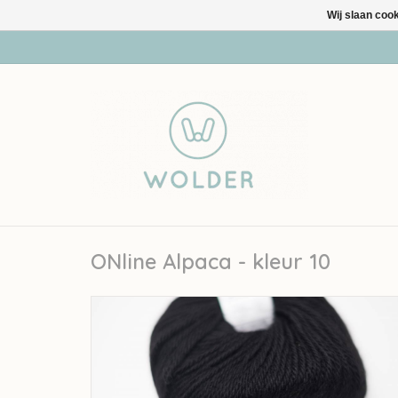
Wij slaan coo
ONline Alpaca - kleur 10