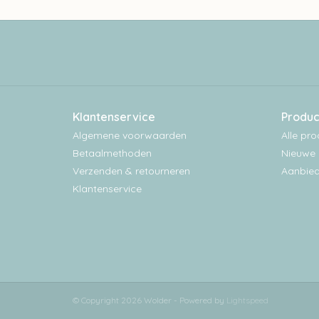
Klantenservice
Produc
Algemene voorwaarden
Alle pr
Betaalmethoden
Nieuwe 
Verzenden & retourneren
Aanbied
Klantenservice
© Copyright 2026 Wolder - Powered by
Lightspeed