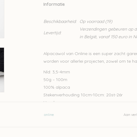
Informatie
Beschikbaarheid:
Op voorraad
(19)
Verzendingen gebeuren op din
Levertijd:
in België, vanaf 150 euro in 
Alpacawol van Online is een super zacht gare
worden voor allerlei projecten, zowel om te ha
Nld: 3,5-4mm
50g – 100m
100% alpaca
Stekenverhouding 10cm-10cm: 20st-26r
Handwas
Let op: de kleur op beeld kan afwijken van de w
online
Aan verl