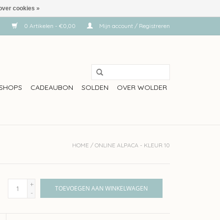
over cookies »
0 Artikelen - €0,00
Mijn account / Registreren
SHOPS
CADEAUBON
SOLDEN
OVER WOLDER
HOME
/
ONLINE ALPACA - KLEUR 10
+
TOEVOEGEN AAN WINKELWAGEN
-