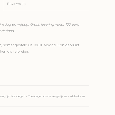
Reviews
(0)
sdag en vrijdag. Gratis levering vanaf 100 euro
Nederland
n, samengesteld uit 100% Alpaca. Kan gebruikt
ken als te breien.
erkelijke kleur.
anglijst toevoegen
/
Toevoegen om te vergelijken
/
Afdrukken