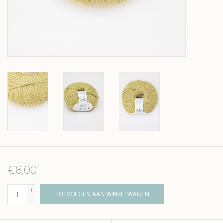
Over wolder
€8,00
+
TOEVOEGEN AAN WINKELWAGEN
-