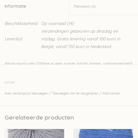
Informatie
Reviews
(0)
Beschikbaarheid:
Op voorraad
(14)
Verzendingen gebeuren op dinsdag en
Levertijd:
vrijdag. Gratis levering vanaf 100 euro in
België, vanaf 150 euro in Nederland
Alpacawol van ONline is een super zacht garen, samengesteld
uit 100% alpacawol. Het kan gebruikt worden voor allerlei
projecten, zowel om te haken als te breien.
online
Nld: 3,5-4mm
Aan verlanglijst toevoegen
/
Toevoegen om te vergelijken
/
Afdrukken
50g – 100m
100% alpaca
Stekenverhouding 10cm-10cm: 20st-26r
Gerelateerde producten
Handwas
Let op: de kleur op beeld kan afwijken van de werkelijke kleur.