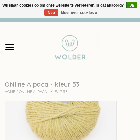
Wij slaan cookies op om onze website te verbeteren. Is dat akkoord?
Ja
Nee
Meer over cookies »
0 Artikelen - €0,00
Home
Garens
Pakketten
ONline Alpaca - kleur 53
Accessoires
HOME
/
ONLINE ALPACA - KLEUR 53
workshops
Cadeaubon
Solden