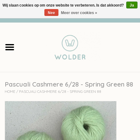
Wij slaan cookies op om onze website te verbeteren. Is dat akkoord?
Ja
Nee
Meer over cookies »
0 Artikelen - €0,00
Home
Garens
Pakketten
Pascuali Cashmere 6/28 - Spring Green 88
Accessoires
HOME
/
PASCUALI CASHMERE 6/28 - SPRING GREEN 88
workshops
Cadeaubon
Solden