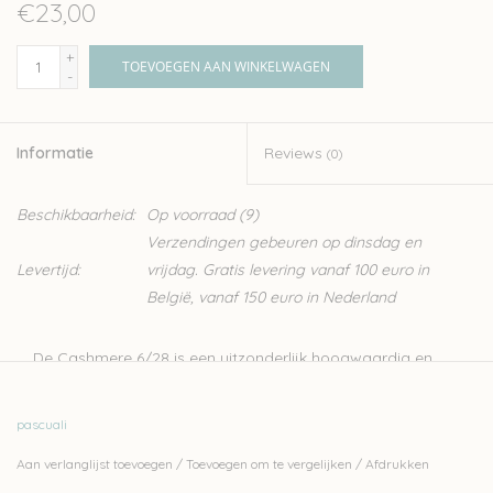
€23,00
+
TOEVOEGEN AAN WINKELWAGEN
-
Informatie
Reviews
(0)
Beschikbaarheid:
Op voorraad
(9)
Verzendingen gebeuren op dinsdag en
Levertijd:
vrijdag. Gratis levering vanaf 100 euro in
België, vanaf 150 euro in Nederland
De Cashmere 6/28 is een uitzonderlijk hoogwaardig en
exclusief garen gemaakt van puur kasjmier. Met zijn fijne
(sportweight) dikte is het perfect geschikt voor een breed
pascuali
scala aan projecten. Het is de perfecte keuze voor
Aan verlanglijst toevoegen
/
Toevoegen om te vergelijken
/
Afdrukken
lichtgewicht maar warme truien, vesten en luxe