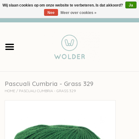
Wij slaan cookies op om onze website te verbeteren. Is dat akkoord?
Ja
Nee
Meer over cookies »
0 Artikelen - €0,00
Home
Garens
Pakketten
Pascuali Cumbria - Grass 329
Accessoires
HOME
/
PASCUALI CUMBRIA - GRASS 329
workshops
Cadeaubon
Solden