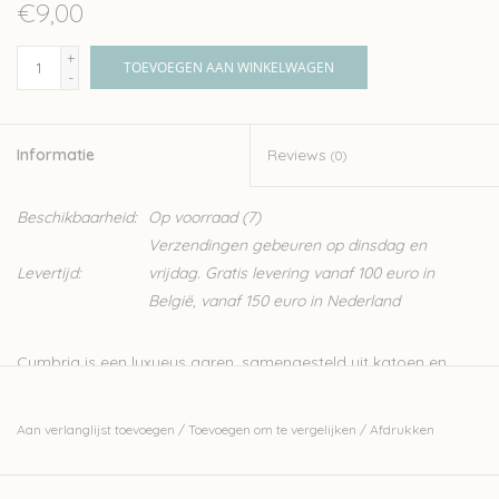
€9,00
+
TOEVOEGEN AAN WINKELWAGEN
-
Informatie
Reviews
(0)
Beschikbaarheid:
Op voorraad
(7)
Verzendingen gebeuren op dinsdag en
Levertijd:
vrijdag. Gratis levering vanaf 100 euro in
België, vanaf 150 euro in Nederland
Cumbria is een luxueus garen, samengesteld uit katoen en
bamboe. Deze combinatie zorgt voor een zacht garen dat erg
aangenaam voelt op de huid, ideaal voor het breien en haken
Aan verlanglijst toevoegen
/
Toevoegen om te vergelijken
/
Afdrukken
van zomerse projectjes.
Het garen van Pascuali wordt geproduceerd met strenge