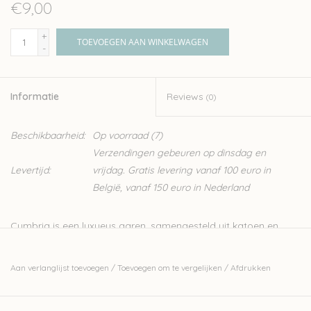
€9,00
+
TOEVOEGEN AAN WINKELWAGEN
-
Informatie
Reviews
(0)
Beschikbaarheid:
Op voorraad
(7)
Verzendingen gebeuren op dinsdag en
Levertijd:
vrijdag. Gratis levering vanaf 100 euro in
België, vanaf 150 euro in Nederland
Cumbria is een luxueus garen, samengesteld uit katoen en
bamboe. Deze combinatie zorgt voor een zacht garen dat erg
aangenaam voelt op de huid, ideaal voor het breien en haken
Aan verlanglijst toevoegen
/
Toevoegen om te vergelijken
/
Afdrukken
van zomerse projectjes.
Het garen van Pascuali wordt geproduceerd met strenge