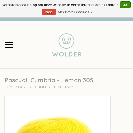
Wij slaan cookies op om onze website te verbeteren. Is dat akkoord?
Ja
Nee
Meer over cookies »
0 Artikelen - €0,00
Home
Garens
Pakketten
Pascuali Cumbria - Lemon 305
Accessoires
HOME
/
PASCUALI CUMBRIA - LEMON 305
workshops
Cadeaubon
Solden