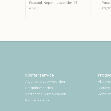
Pascuali Nepal - Lavender 23
Pascu
€9,00
€9,0
Klantenservice
Produc
Algemene voorwaarden
Alle pr
Betaalmethoden
Nieuwe 
Verzenden & retourneren
Aanbied
Klantenservice