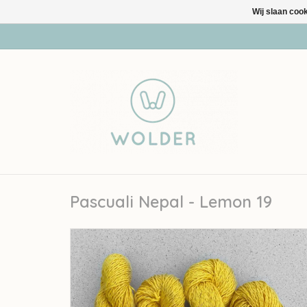
Wij slaan coo
Pascuali Nepal - Lemon 19