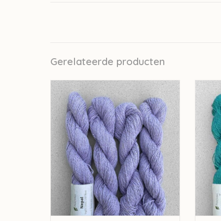
Gerelateerde producten
pascuali Pascuali Nepal - Lavender 23
pasc
TOEVOEGEN AAN WINKELWAGEN
TO