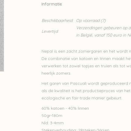
Informatie
Beschikbaarheid:
Op voorraad
(7)
Verzendingen gebeuren op din
Levertijd:
in België, vanaf 150 euro in 
Nepal is een zacht zomergaren en het wordt n
De combinatie van katoen en linnen maakt het e
verwerken tot zowel topjes en truien als tot wo
heerlijk zomers.
Het garen van Pascuali wordt geproduceerd met
als de kwaliteit is het productieproces van het
ecologische en fair-trade manier gebeurt.
60% katoen - 40% linnen
50gr-180m
Nld: 3-4mm
Stekenverhouding: 28steken-36rijen