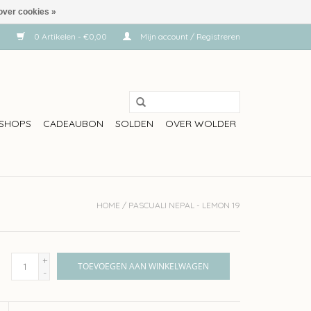
over cookies »
0 Artikelen - €0,00
Mijn account / Registreren
SHOPS
CADEAUBON
SOLDEN
OVER WOLDER
HOME
/
PASCUALI NEPAL - LEMON 19
+
TOEVOEGEN AAN WINKELWAGEN
-