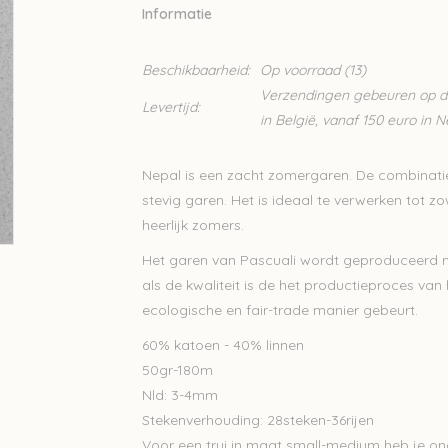
Informatie
Beschikbaarheid:
Op voorraad
(13)
Verzendingen gebeuren op din
Levertijd:
in België, vanaf 150 euro in 
Nepal is een zacht zomergaren. De combinatie
stevig garen. Het is ideaal te verwerken tot zo
heerlijk zomers.
Het garen van Pascuali wordt geproduceerd met
als de kwaliteit is de het productieproces van 
ecologische en fair-trade manier gebeurt.
60% katoen - 40% linnen
50gr-180m
Nld: 3-4mm
Stekenverhouding: 28steken-36rijen
Voor een trui in maat small-medium heb je on