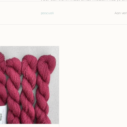
Wassen op 30 graden
pascuali
Aan verl
Let op: de kleur op beeld kan afwijken van de w
uali Pascuali Nepal - Bordeaux 26
EVOEGEN AAN WINKELWAGEN