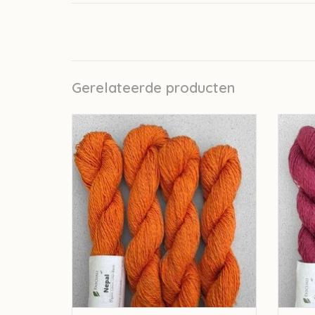
Gerelateerde producten
pascuali Pascuali Nepal - Turmeric 40
pasc
TOEVOEGEN AAN WINKELWAGEN
TO