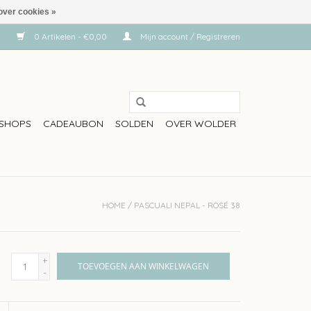
over cookies »
0 Artikelen - €0,00
Mijn account / Registreren
SHOPS
CADEAUBON
SOLDEN
OVER WOLDER
HOME
/
PASCUALI NEPAL - ROSÉ 38
+
TOEVOEGEN AAN WINKELWAGEN
-