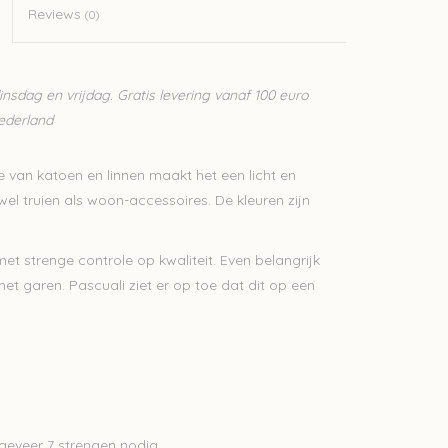
Reviews
(0)
sdag en vrijdag. Gratis levering vanaf 100 euro
Nederland
 van katoen en linnen maakt het een licht en
wel truien als woon-accessoires. De kleuren zijn
 strenge controle op kwaliteit. Even belangrijk
het garen. Pascuali ziet er op toe dat dit op een
geveer 7 strengen nodig