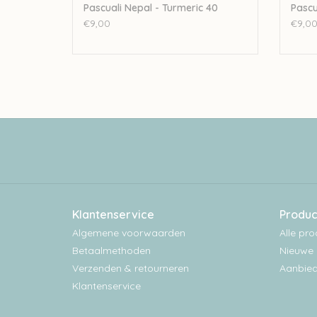
Pascuali Nepal - Turmeric 40
Pascu
€9,00
€9,0
Klantenservice
Produc
Algemene voorwaarden
Alle pr
Betaalmethoden
Nieuwe 
Verzenden & retourneren
Aanbied
Klantenservice