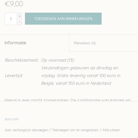
€9,00
+
TOEVOEGEN AAN WINKELWAGEN
-
Informatie
Reviews
(0)
Beschikbaarheid:
Op voorraad
(13)
Verzendingen gebeuren op dinsdag en
Levertijd:
vrijdag. Gratis levering vanaf 100 euro in
België, vanaf 150 euro in Nederland
Nepal is een zacht zomergaren. De combinatie van katoen en
linnen maakt het een licht en stevig garen. Het is ideaal te
verwerken tot zowel truien als woon-accessoires. De kleuren
pascuali
zijn heerlijk zomers.
Aan verlanglijst toevoegen
/
Toevoegen om te vergelijken
/
Afdrukken
Het garen van Pascuali wordt geproduceerd met strenge