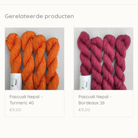
controle op kwaliteit. Even belangrijk als de kwaliteit is de het
productieproces van het garen. Pascuali ziet er op toe dat dit
Gerelateerde producten
op een ecologische en fair-trade manier gebeurt.
60% katoen - 40% linnen
50gr-180m
Nld: 3-4mm
Stekenverhouding: 28steken-36rijen
Voor een trui in maat small-medium heb je ongeveer 7
strengen nodig
Wassen op 30 graden
Let op: de kleur op beeld kan afwijken van de werkelijke kleur.
Pascuali Nepal -
Pascuali Nepal -
Turmeric 40
Bordeaux 26
€9,00
€9,00