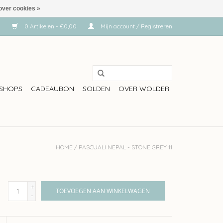
over cookies »
0 Artikelen - €0,00
Mijn account / Registreren
SHOPS
CADEAUBON
SOLDEN
OVER WOLDER
HOME
/
PASCUALI NEPAL - STONE GREY 11
+
TOEVOEGEN AAN WINKELWAGEN
-