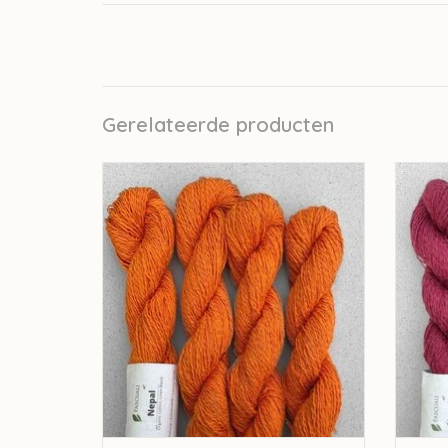
Gerelateerde producten
pascuali Pascuali Nepal - Turmeric 40
pasc
TOEVOEGEN AAN WINKELWAGEN
TO