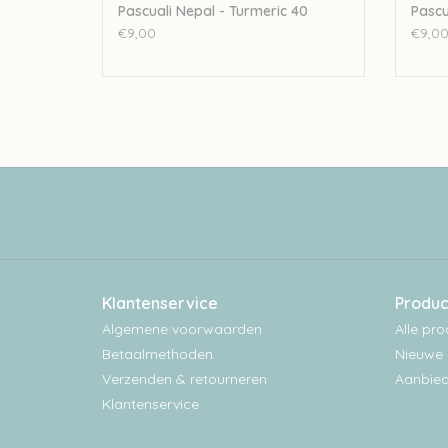
Pascuali Nepal - Turmeric 40
Pascu
€9,00
€9,0
Klantenservice
Produc
Algemene voorwaarden
Alle pr
Betaalmethoden
Nieuwe 
Verzenden & retourneren
Aanbied
Klantenservice