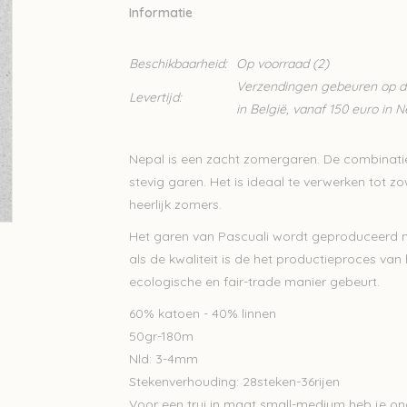
Informatie
Beschikbaarheid:
Op voorraad
(2)
Verzendingen gebeuren op din
Levertijd:
in België, vanaf 150 euro in 
Nepal is een zacht zomergaren. De combinatie
stevig garen. Het is ideaal te verwerken tot zo
heerlijk zomers.
Het garen van Pascuali wordt geproduceerd met
als de kwaliteit is de het productieproces van 
ecologische en fair-trade manier gebeurt.
60% katoen - 40% linnen
50gr-180m
Nld: 3-4mm
Stekenverhouding: 28steken-36rijen
Voor een trui in maat small-medium heb je on