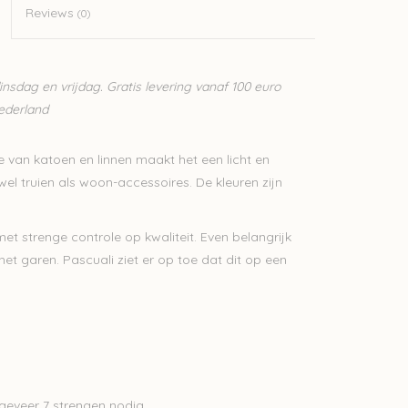
Reviews
(0)
sdag en vrijdag. Gratis levering vanaf 100 euro
Nederland
 van katoen en linnen maakt het een licht en
wel truien als woon-accessoires. De kleuren zijn
 strenge controle op kwaliteit. Even belangrijk
het garen. Pascuali ziet er op toe dat dit op een
geveer 7 strengen nodig