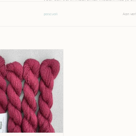
Wassen op 30 graden
pascuali
Aan verl
Let op: de kleur op beeld kan afwijken van de w
uali Pascuali Nepal - Bordeaux 26
EVOEGEN AAN WINKELWAGEN